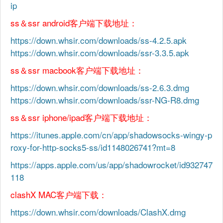
ip
ss＆ssr android客户端下载地址：
https://down.whsir.com/downloads/ss-4.2.5.apk
https://down.whsir.com/downloads/ssr-3.3.5.apk
ss＆ssr macbook客户端下载地址：
https://down.whsir.com/downloads/ss-2.6.3.dmg
https://down.whsir.com/downloads/ssr-NG-R8.dmg
ss＆ssr iphone/ipad客户端下载地址：
https://itunes.apple.com/cn/app/shadowsocks-wingy-p
roxy-for-http-socks5-ss/id1148026741?mt=8
https://apps.apple.com/us/app/shadowrocket/id932747
118
clashX MAC客户端下载：
https://down.whsir.com/downloads/ClashX.dmg