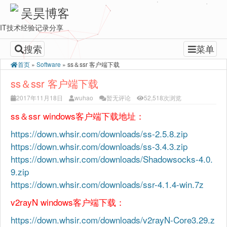
吴昊博客
IT技术经验记录分享
搜索
菜单
首页
»
Software
»
ss＆ssr 客户端下载
ss＆ssr 客户端下载
2017年11月18日
wuhao
暂无评论
52,518次浏览
ss＆ssr windows客户端下载地址：
https://down.whsir.com/downloads/ss-2.5.8.zip
https://down.whsir.com/downloads/ss-3.4.3.zip
https://down.whsir.com/downloads/Shadowsocks-4.0.
9.zip
https://down.whsir.com/downloads/ssr-4.1.4-win.7z
v2rayN windows客户端下载：
https://down.whsir.com/downloads/v2rayN-Core3.29.z