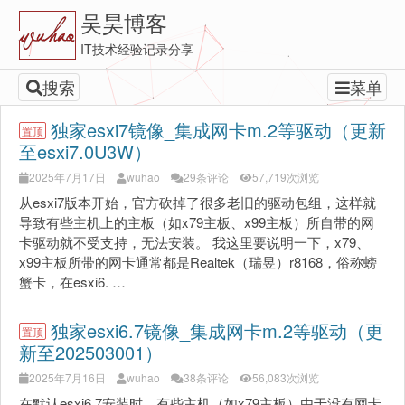
吴昊博客
IT技术经验记录分享
搜索
菜单
独家esxi7镜像_集成网卡m.2等驱动（更新
置顶
至esxi7.0U3W）
2025年7月17日
wuhao
29条评论
57,719次浏览
从esxi7版本开始，官方砍掉了很多老旧的驱动包组，这样就
导致有些主机上的主板（如x79主板、x99主板）所自带的网
卡驱动就不受支持，无法安装。 我这里要说明一下，x79、
x99主板所带的网卡通常都是Realtek（瑞昱）r8168，俗称螃
蟹卡，在esxi6. …
独家esxi6.7镜像_集成网卡m.2等驱动（更
置顶
新至202503001）
2025年7月16日
wuhao
38条评论
56,083次浏览
在默认esxi6.7安装时，有些主机（如x79主板）由于没有网卡