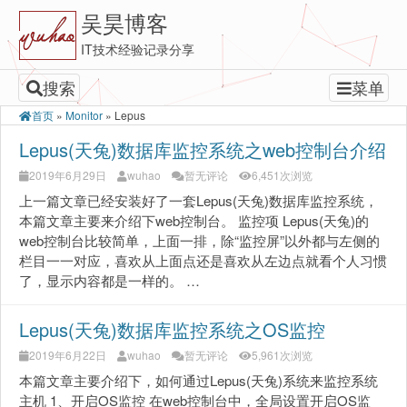
吴昊博客
IT技术经验记录分享
搜索
菜单
首页
»
Monitor
»
Lepus
Lepus(天兔)数据库监控系统之web控制台介绍
2019年6月29日
wuhao
暂无评论
6,451次浏览
上一篇文章已经安装好了一套Lepus(天兔)数据库监控系统，
本篇文章主要来介绍下web控制台。 监控项 Lepus(天兔)的
web控制台比较简单，上面一排，除“监控屏”以外都与左侧的
栏目一一对应，喜欢从上面点还是喜欢从左边点就看个人习惯
了，显示内容都是一样的。 …
Lepus(天兔)数据库监控系统之OS监控
2019年6月22日
wuhao
暂无评论
5,961次浏览
本篇文章主要介绍下，如何通过Lepus(天兔)系统来监控系统
主机 1、开启OS监控 在web控制台中，全局设置开启OS监