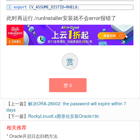
1
export 
CV_ASSUME_DISTID
=
RHEL8
;
此时再运行./runInstaller安装就不会error报错了
赏
赞
0
【上一篇】
解决ORA-28002: the password will expire within 7
days
【下一篇】
RockyLinux8.x图形化安装Oracle19c
相关推荐
*
Oracle开启日志归档方法