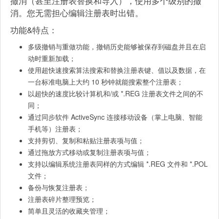
撤消（甚至注册表替换和导入），使用多个级别的撤
消。您无需担心编辑注册表时出错。
功能&特点：
多级撤销与重做功能，撤销历史能够被保存到磁盘并且在启
动时重新加载；
使用超快速搜索算法搜索和替换注册表键、值以及数据，在
一台标准电脑上大约 10 秒钟就能搜索整个注册表；
以超快的速度比较计算机和/或 *.REG 注册表文件之间的不
同；
通过同步软件 ActiveSync 连接移动设备（掌上电脑、智能
手机等）注册表；
支持剪切、复制和粘贴注册表项与值；
通过拖放方式移动或复制注册表项与值；
支持以编辑系统注册表同样的方式编辑 *.REG 文件和 *.POL
文件；
备份与恢复注册表；
注册表碎片整理预览；
简单且灵活的收藏夹管理；