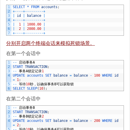
1
SELECT *
FROM 
accounts
;
2
+
--
--
+
--
--
--
--
-
+
3
|
id
|
balance
|
4
+
--
--
+
--
--
--
--
-
+
5
|
1
|
1000.00
|
6
|
2
|
2000.00
|
7
+
--
--
+
--
--
--
--
-
+
分别开启两个终端会话来模拟死锁场景。
在第一个会话中
1
--
启动事务
A
2
START 
TRANSACTION
;
3
--
事务
A
锁定记录
1
4
UPDATE 
accounts 
SET 
balance
=
balance
-
100
WHERE 
id
=
1
;
5
--
等待
10
秒，以确保事务
B
可以获取锁
6
SELECT 
SLEEP
(
10
)
;
在第二个会话中
1
--
启动事务
B
2
START 
TRANSACTION
;
3
--
事务
B
锁定记录
2
4
UPDATE 
accounts 
SET 
balance
=
balance
-
200
WHERE 
id
=
2
;
5
--
等待
10
秒，以确保事务
A
可以获取锁