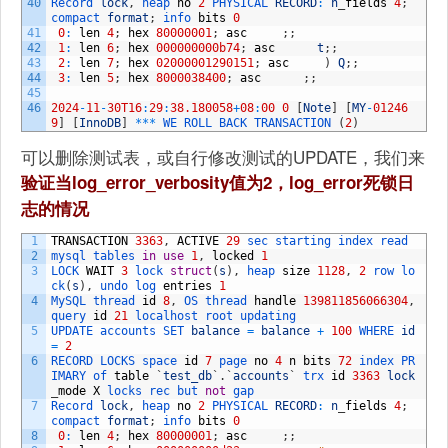
40
Record 
lock
,
heap 
no
2
PHYSICAL 
RECORD
:
n
_
fields
4
;
compact 
format
;
info 
bits
0
41
0
:
len
4
;
hex
80000001
;
asc
;
;
42
1
:
len
6
;
hex
000000000b74
;
asc
t
;
;
43
2
:
len
7
;
hex
02000001290151
;
asc
)
Q
;
;
44
3
:
len
5
;
hex
8000038400
;
asc
;
;
45
46
2024
-
11
-
30T16
:
29
:
38.180058
+
08
:
00
0
[
Note
]
[
MY
-
01246
9
]
[
InnoDB
]
*
*
*
WE 
ROLL 
BACK 
TRANSACTION
(
2
)
可以删除测试表，或自行修改测试的UPDATE，我们来
验证当log_error_verbosity值为2，log_error死锁日
志的情况
1
TRANSACTION
3363
,
ACTIVE
29
sec 
starting 
index 
read
2
mysql 
tables 
in
use
1
,
locked
1
3
LOCK 
WAIT
3
lock 
struct
(
s
)
,
heap 
size
1128
,
2
row 
lo
ck
(
s
)
,
undo 
log 
entries
1
4
MySQL 
thread 
id
8
,
OS 
thread 
handle
139811856066304
,
query 
id
21
localhost 
root 
updating
5
UPDATE 
accounts 
SET 
balance
=
balance
+
100
WHERE 
id
=
2
6
RECORD 
LOCKS 
space 
id
7
page 
no
4
n
bits
72
index 
PR
IMARY 
of 
table
`
test_db
`
.
`
accounts
`
trx 
id
3363
lock
_
mode
X
locks 
rec 
but 
not
gap
7
Record 
lock
,
heap 
no
2
PHYSICAL 
RECORD
:
n
_
fields
4
;
compact 
format
;
info 
bits
0
8
0
:
len
4
;
hex
80000001
;
asc
;
;