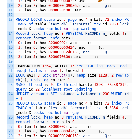
9
1
:
len
6
;
hex
000000000d23
;
asc
#;;
10
2
:
len
7
;
hex
01000001090367
;
asc
g
;
;
11
3
:
len
5
;
hex
8000038400
;
asc
;
;
12
13
RECORD 
LOCKS 
space 
id
7
page 
no
4
n
bits
72
index 
PR
IMARY 
of 
table
`
test_db
`
.
`
accounts
`
trx 
id
3363
lock
_
mode
X
locks 
rec 
but 
not
gap 
waiting
14
Record 
lock
,
heap 
no
3
PHYSICAL 
RECORD
:
n
_
fields
4
;
compact 
format
;
info 
bits
0
15
0
:
len
4
;
hex
80000002
;
asc
;
;
16
1
:
len
6
;
hex
000000000d24
;
asc
$
;
;
17
2
:
len
7
;
hex
020000012d0151
;
asc
-
Q
;
;
18
3
:
len
5
;
hex
8000070800
;
asc
;
;
19
20
TRANSACTION
3364
,
ACTIVE
15
sec 
starting 
index 
read
21
mysql 
tables 
in
use
1
,
locked
1
22
LOCK 
WAIT
3
lock 
struct
(
s
)
,
heap 
size
1128
,
2
row 
lo
ck
(
s
)
,
undo 
log 
entries
1
23
MySQL 
thread 
id
9
,
OS 
thread 
handle
139811775387392
,
query 
id
22
localhost 
root 
updating
24
UPDATE 
accounts 
SET 
balance
=
balance
+
200
WHERE 
id
=
1
25
RECORD 
LOCKS 
space 
id
7
page 
no
4
n
bits
72
index 
PR
IMARY 
of 
table
`
test_db
`
.
`
accounts
`
trx 
id
3364
lock
_
mode
X
locks 
rec 
but 
not
gap
26
Record 
lock
,
heap 
no
3
PHYSICAL 
RECORD
:
n
_
fields
4
;
compact 
format
;
info 
bits
0
27
0
:
len
4
;
hex
80000002
;
asc
;
;
28
1
:
len
6
;
hex
000000000d24
;
asc
$
;
;
29
2
:
len
7
;
hex
020000012d0151
;
asc
-
Q
;
;