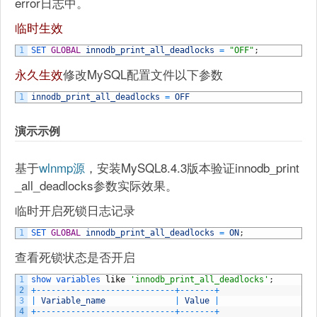
error日志中。
临时生效
1
SET 
GLOBAL
innodb_print_all_deadlocks
=
"OFF"
;
永久生效
修改MySQL配置文件以下参数
1
innodb_print_all_deadlocks
=
OFF
演示示例
基于
wlnmp源
，安装MySQL8.4.3版本验证innodb_print
_all_deadlocks参数实际效果。
临时开启死锁日志记录
1
SET 
GLOBAL
innodb_print_all_deadlocks
=
ON
;
查看死锁状态是否开启
1
show 
variables 
like
'innodb_print_all_deadlocks'
;
2
+
--
--
--
--
--
--
--
--
--
--
--
--
--
--
+
--
--
--
-
+
3
|
Variable_name
|
Value
|
4
+
--
--
--
--
--
--
--
--
--
--
--
--
--
--
+
--
--
--
-
+