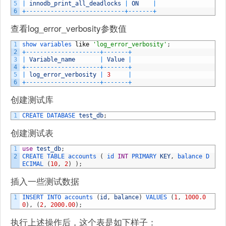
5
|
innodb_print_all_deadlocks
|
ON
|
6
+
--
--
--
--
--
--
--
--
--
--
--
--
--
--
+
--
--
--
-
+
查看log_error_verbosity参数值
1
show 
variables 
like
'log_error_verbosity'
;
2
+
--
--
--
--
--
--
--
--
--
--
-
+
--
--
--
-
+
3
|
Variable_name
|
Value
|
4
+
--
--
--
--
--
--
--
--
--
--
-
+
--
--
--
-
+
5
|
log_error_verbosity
|
3
|
6
+
--
--
--
--
--
--
--
--
--
--
-
+
--
--
--
-
+
创建测试库
1
CREATE 
DATABASE 
test_db
;
创建测试表
1
use
test_db
;
2
CREATE 
TABLE 
accounts
(
id 
INT
PRIMARY 
KEY
,
balance 
D
ECIMAL
(
10
,
2
)
)
;
插入一些测试数据
1
INSERT 
INTO 
accounts
(
id
,
balance
)
VALUES
(
1
,
1000.0
0
)
,
(
2
,
2000.00
)
;
执行上述操作后，这个表是如下样子：