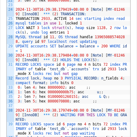
22
3
:
len
5
;
hex
8000070800
;
asc
;
;
23
24
2024
-
11
-
30T16
:
29
:
38.179419
+
08
:
00
0
[
Note
]
[
MY
-
01246
9
]
[
InnoDB
]
*
*
*
(
2
)
TRANSACTION
:
25
TRANSACTION
2933
,
ACTIVE
14
sec 
starting 
index 
read
26
mysql 
tables 
in
use
1
,
locked
1
27
LOCK 
WAIT
3
lock 
struct
(
s
)
,
heap 
size
1128
,
2
row 
lo
ck
(
s
)
,
undo 
log 
entries
1
28
MySQL 
thread 
id
11
,
OS 
thread 
handle
13965088574028
8
,
query 
id
97
localhost 
root 
updating
29
UPDATE 
accounts 
SET 
balance
=
balance
+
200
WHERE 
id
=
1
30
2024
-
11
-
30T16
:
29
:
38.179484
+
08
:
00
0
[
Note
]
[
MY
-
01246
9
]
[
InnoDB
]
*
*
*
(
2
)
HOLDS 
THE 
LOCK
(
S
)
:
31
RECORD 
LOCKS 
space 
id
6
page 
no
4
n
bits
72
index 
PR
IMARY 
of 
table
`
test_db
`
.
`
accounts
`
trx 
id
2933
lock
_
mode
X
locks 
rec 
but 
not
gap
32
Record 
lock
,
heap 
no
3
PHYSICAL 
RECORD
:
n
_
fields
4
;
compact 
format
;
info 
bits
0
33
0
:
len
4
;
hex
80000002
;
asc
;
;
34
1
:
len
6
;
hex
000000000b75
;
asc
u
;
;
35
2
:
len
7
;
hex
01000001260151
;
asc
&
Q
;
;
36
3
:
len
5
;
hex
8000070800
;
asc
;
;
37
38
2024
-
11
-
30T16
:
29
:
38.179749
+
08
:
00
0
[
Note
]
[
MY
-
01246
9
]
[
InnoDB
]
*
*
*
(
2
)
WAITING 
FOR
THIS
LOCK 
TO
BE 
GRA
NTED
:
39
RECORD 
LOCKS 
space 
id
6
page 
no
4
n
bits
72
index 
PR
IMARY 
of 
table
`
test_db
`
.
`
accounts
`
trx 
id
2933
lock
_
mode
X
locks 
rec 
but 
not
gap 
waiting