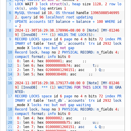
5
LOCK 
WAIT
3
lock 
struct
(
s
)
,
heap 
size
1128
,
2
row 
lo
ck
(
s
)
,
undo 
log 
entries
1
6
MySQL 
thread 
id
10
,
OS 
thread 
handle
13965088546995
2
,
query 
id
96
localhost 
root 
updating
7
UPDATE 
accounts 
SET 
balance
=
balance
+
100
WHERE 
id
=
2
8
2024
-
11
-
30T16
:
29
:
38.178996
+
08
:
00
0
[
Note
]
[
MY
-
01246
9
]
[
InnoDB
]
*
*
*
(
1
)
HOLDS 
THE 
LOCK
(
S
)
:
9
RECORD 
LOCKS 
space 
id
6
page 
no
4
n
bits
72
index 
PR
IMARY 
of 
table
`
test_db
`
.
`
accounts
`
trx 
id
2932
lock
_
mode
X
locks 
rec 
but 
not
gap
10
Record 
lock
,
heap 
no
2
PHYSICAL 
RECORD
:
n
_
fields
4
;
compact 
format
;
info 
bits
0
11
0
:
len
4
;
hex
80000001
;
asc
;
;
12
1
:
len
6
;
hex
000000000b74
;
asc
t
;
;
13
2
:
len
7
;
hex
02000001290151
;
asc
)
Q
;
;
14
3
:
len
5
;
hex
8000038400
;
asc
;
;
15
16
2024
-
11
-
30T16
:
29
:
38.179177
+
08
:
00
0
[
Note
]
[
MY
-
01246
9
]
[
InnoDB
]
*
*
*
(
1
)
WAITING 
FOR
THIS
LOCK 
TO
BE 
GRA
NTED
:
17
RECORD 
LOCKS 
space 
id
6
page 
no
4
n
bits
72
index 
PR
IMARY 
of 
table
`
test_db
`
.
`
accounts
`
trx 
id
2932
lock
_
mode
X
locks 
rec 
but 
not
gap 
waiting
18
Record 
lock
,
heap 
no
3
PHYSICAL 
RECORD
:
n
_
fields
4
;
compact 
format
;
info 
bits
0
19
0
:
len
4
;
hex
80000002
;
asc
;
;
20
1
:
len
6
;
hex
000000000b75
;
asc
u
;
;
21
2
:
len
7
;
hex
01000001260151
;
asc
&
Q
;
;