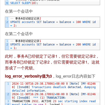
6
SELECT 
SLEEP
(
10
)
;
在第一个会话中
1
--
事务
A
尝试锁定记录
2
2
UPDATE 
accounts 
SET 
balance
=
balance
+
100
WHERE 
id
=
2
;
在第二个会话中
1
--
事务
B
尝试锁定记录
1
2
UPDATE 
accounts 
SET 
balance
=
balance
+
200
WHERE 
id
=
1
;
此时，事务A已经锁定了记录1，但它需要锁定记录2，
而事务B已经锁定了记录2，但它需要锁定记录1。这就
形成了一个死锁。
，log_error日志内容如下
log_error_verbosity值为3
1
2024
-
11
-
30T16
:
29
:
38.178861
+
08
:
00
0
[
Note
]
[
MY
-
01246
8
]
[
InnoDB
]
Transactions 
deadlock 
detected
,
dumping 
detailed 
information
.
2
2024
-
11
-
30T16
:
29
:
38.178932
+
08
:
00
0
[
Note
]
[
MY
-
01246
9
]
[
InnoDB
]
*
*
*
(
1
)
TRANSACTION
:
3
TRANSACTION
2932
,
ACTIVE
23
sec 
starting 
index 
read
4
mysql 
tables 
in
use
1
,
locked
1