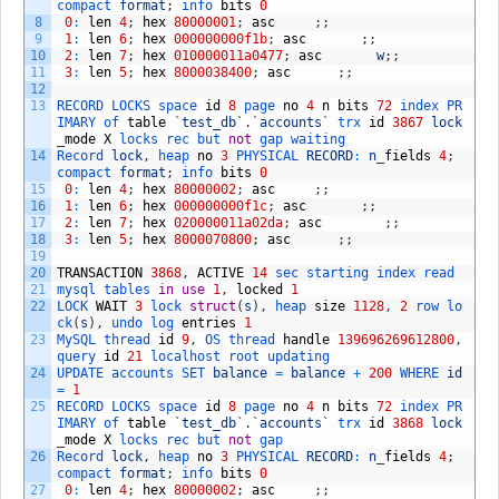
compact 
format
;
info 
bits
0
8
0
:
len
4
;
hex
80000001
;
asc
;
;
9
1
:
len
6
;
hex
000000000f1b
;
asc
;
;
10
2
:
len
7
;
hex
010000011a0477
;
asc
w
;
;
11
3
:
len
5
;
hex
8000038400
;
asc
;
;
12
13
RECORD 
LOCKS 
space 
id
8
page 
no
4
n
bits
72
index 
PR
IMARY 
of 
table
`
test_db
`
.
`
accounts
`
trx 
id
3867
lock
_
mode
X
locks 
rec 
but 
not
gap 
waiting
14
Record 
lock
,
heap 
no
3
PHYSICAL 
RECORD
:
n
_
fields
4
;
compact 
format
;
info 
bits
0
15
0
:
len
4
;
hex
80000002
;
asc
;
;
16
1
:
len
6
;
hex
000000000f1c
;
asc
;
;
17
2
:
len
7
;
hex
020000011a02da
;
asc
;
;
18
3
:
len
5
;
hex
8000070800
;
asc
;
;
19
20
TRANSACTION
3868
,
ACTIVE
14
sec 
starting 
index 
read
21
mysql 
tables 
in
use
1
,
locked
1
22
LOCK 
WAIT
3
lock 
struct
(
s
)
,
heap 
size
1128
,
2
row 
lo
ck
(
s
)
,
undo 
log 
entries
1
23
MySQL 
thread 
id
9
,
OS 
thread 
handle
139696269612800
,
query 
id
21
localhost 
root 
updating
24
UPDATE 
accounts 
SET 
balance
=
balance
+
200
WHERE 
id
=
1
25
RECORD 
LOCKS 
space 
id
8
page 
no
4
n
bits
72
index 
PR
IMARY 
of 
table
`
test_db
`
.
`
accounts
`
trx 
id
3868
lock
_
mode
X
locks 
rec 
but 
not
gap
26
Record 
lock
,
heap 
no
3
PHYSICAL 
RECORD
:
n
_
fields
4
;
compact 
format
;
info 
bits
0
27
0
:
len
4
;
hex
80000002
;
asc
;
;