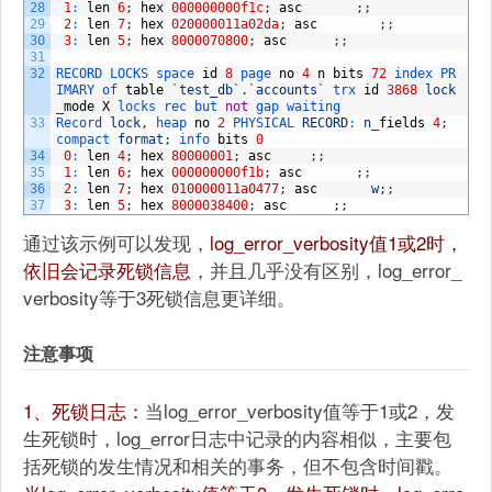
28
1
:
len
6
;
hex
000000000f1c
;
asc
;
;
29
2
:
len
7
;
hex
020000011a02da
;
asc
;
;
30
3
:
len
5
;
hex
8000070800
;
asc
;
;
31
32
RECORD 
LOCKS 
space 
id
8
page 
no
4
n
bits
72
index 
PR
IMARY 
of 
table
`
test_db
`
.
`
accounts
`
trx 
id
3868
lock
_
mode
X
locks 
rec 
but 
not
gap 
waiting
33
Record 
lock
,
heap 
no
2
PHYSICAL 
RECORD
:
n
_
fields
4
;
compact 
format
;
info 
bits
0
34
0
:
len
4
;
hex
80000001
;
asc
;
;
35
1
:
len
6
;
hex
000000000f1b
;
asc
;
;
36
2
:
len
7
;
hex
010000011a0477
;
asc
w
;
;
37
3
:
len
5
;
hex
8000038400
;
asc
;
;
通过该示例可以发现，
log_error_verbosity值1或2时，
依旧会记录死锁信息
，并且几乎没有区别，log_error_
verbosity等于3死锁信息更详细。
注意事项
1、死锁日志：
当log_error_verbosity值等于1或2，发
生死锁时，log_error日志中记录的内容相似，主要包
括死锁的发生情况和相关的事务，但不包含时间戳。