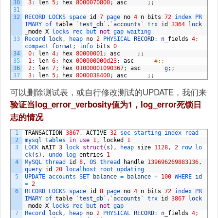
30
3
:
len
5
;
hex
8000070800
;
asc
;
;
31
32
RECORD 
LOCKS 
space 
id
7
page 
no
4
n
bits
72
index 
PR
IMARY 
of 
table
`
test_db
`
.
`
accounts
`
trx 
id
3364
lock
_
mode
X
locks 
rec 
but 
not
gap 
waiting
33
Record 
lock
,
heap 
no
2
PHYSICAL 
RECORD
:
n
_
fields
4
;
compact 
format
;
info 
bits
0
34
0
:
len
4
;
hex
80000001
;
asc
;
;
35
1
:
len
6
;
hex
000000000d23
;
asc
#;;
36
2
:
len
7
;
hex
01000001090367
;
asc
g
;
;
37
3
:
len
5
;
hex
8000038400
;
asc
;
;
可以删除测试表，或自行修改测试的UPDATE，我们来
验证当log_error_verbosity值为1，log_error死锁日
志的情况
1
TRANSACTION
3867
,
ACTIVE
32
sec 
starting 
index 
read
2
mysql 
tables 
in
use
1
,
locked
1
3
LOCK 
WAIT
3
lock 
struct
(
s
)
,
heap 
size
1128
,
2
row 
lo
ck
(
s
)
,
undo 
log 
entries
1
4
MySQL 
thread 
id
8
,
OS 
thread 
handle
139696269883136
,
query 
id
20
localhost 
root 
updating
5
UPDATE 
accounts 
SET 
balance
=
balance
+
100
WHERE 
id
=
2
6
RECORD 
LOCKS 
space 
id
8
page 
no
4
n
bits
72
index 
PR
IMARY 
of 
table
`
test_db
`
.
`
accounts
`
trx 
id
3867
lock
_
mode
X
locks 
rec 
but 
not
gap
7
Record 
lock
,
heap 
no
2
PHYSICAL 
RECORD
:
n
_
fields
4
;