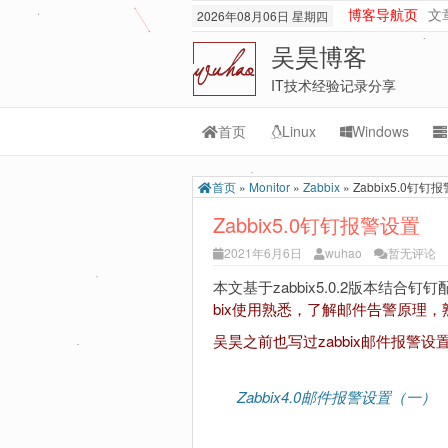
博客导航页
文
2026年08月06日 星期四
吴昊博客
IT技术经验记录分享
首页
Linux
Windows
Transmission
M
首页
»
Monitor
»
Zabbix
»
Zabbix5.0钉钉
rsync
Or
Zabbix5.0钉钉报警设置
lnmp
M
2021年6月6日
wuhao
暂无评论
git-svn
本文基于zabbix5.0.2版本结
bix使用熟悉，了解邮件告警原理
吴昊之前也写过zabbix邮件报
Zabbix4.0邮件报警设置（一）