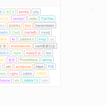
ab
iLO 5
samba
php
lab汉化
centos7
redis
F2eTest
ins
iptables
bios
transmission
eadm
Cacti
mariadb
mysql
ll脚本
ilo
zabbix4.0
lnmp
ss
p扩展
shadowsocks
cacti更新日志
bix5.0
rsync
mysql主从
hpe
ker
命令
Prometheus
wlnmp
I
wiki
wordpress
httpd
PVE
are
nginx
zabbix
iDRAC
fluence
vm
zabbix7.0
svn