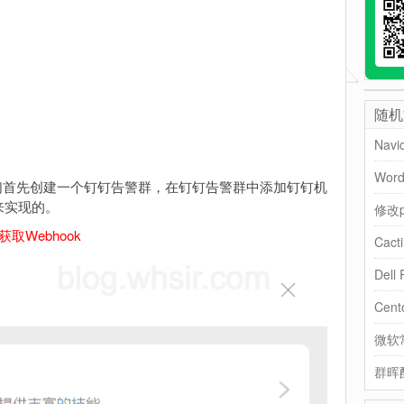
随机
Nav
Wor
，我们首先创建一个钉钉告警群，在钉钉告警群中添加钉钉机
来实现的。
修改p
Webhook
Del
Cen
微软常
群晖