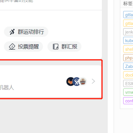
标签
gitl
git
jenk
kub
she
ph
Zab
doc
ESX
vmw
con