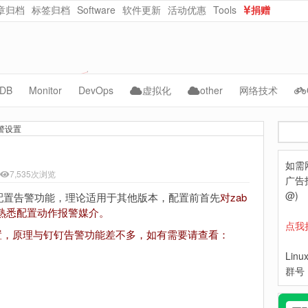
章归档
标签归档
Software
软件更新
活动优惠
Tools
捐赠
dataurl在线转换
在线随机密码生成
DB
Monitor
DevOps
虚拟化
other
网络技术
ySQL
Cacti
Jenkins
vmware
AI
CMS
报警设置
搜
acle
Zabbix
kubernetes
kvm
自动化
NAS
索
如需
ongoDB
Grafana
Docker
PVE
WebCloud
7,535次浏览
广告投
Prometheus
ceph
OpenNebula
Website-Data
@)
合钉钉配置告警功能，理论适用于其他版本，配置前首先
对zab
，熟悉配置动作报警媒介。
Lepus
python
Nextcloud
点我
警设置，原理与钉钉告警功能差不多，如有需要请查看：
hpe
Lin
dell
群号：