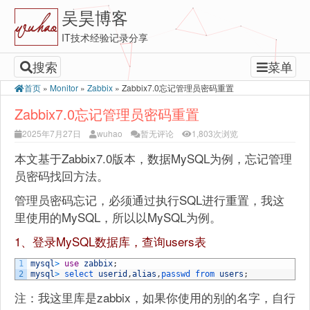
吴昊博客
IT技术经验记录分享
搜索
菜单
首页
»
Monitor
»
Zabbix
»
Zabbix7.0忘记管理员密码重置
Zabbix7.0忘记管理员密码重置
2025年7月27日
wuhao
暂无评论
1,803次浏览
本文基于Zabbix7.0版本，数据MySQL为例，忘记管理
员密码找回方法。
管理员密码忘记，必须通过执行SQL进行重置，我这
里使用的MySQL，所以以MySQL为例。
1、登录MySQL数据库，查询users表
1
mysql
>
use
zabbix
;
2
mysql
>
select 
userid
,
alias
,
passwd 
from 
users
;
注：我这里库是zabbix，如果你使用的别的名字，自行