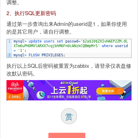
调整。
2、执行SQL更新密码
通过第一步查询出来Admin的userid是1，如果你使用
的是其它用户，请自行调整。
1
mysql
>
update 
users 
set 
passwd
=
'$2a$10$ZXIvHAEP2ZM.dL
XTm6uPHOMVlARXX7cqjbhM6Fn0cANzkCQBWpMrS'
where 
userid
=
'1'
;
2
mysql
>
FLUSH 
PRIVILEGES
;
执行以上SQL后密码被重置为zabbix，请登录仪表盘修
改默认密码。
赏