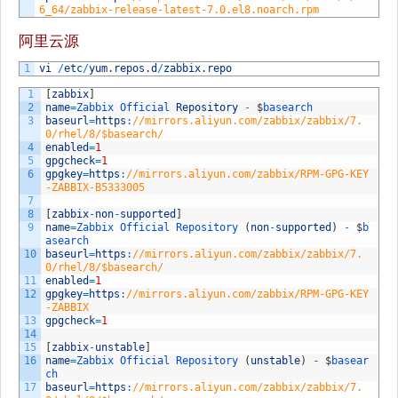
6_64/zabbix-release-latest-7.0.el8.noarch.rpm
阿里云源
1
vi
/
etc
/
yum
.
repos
.
d
/
zabbix
.
repo
1
[
zabbix
]
2
name
=
Zabbix 
Official 
Repository
-
$
basearch
3
baseurl
=
https
:
//mirrors.aliyun.com/zabbix/zabbix/7.
0/rhel/8/$basearch/
4
enabled
=
1
5
gpgcheck
=
1
6
gpgkey
=
https
:
//mirrors.aliyun.com/zabbix/RPM-GPG-KEY
-ZABBIX-B5333005
7
8
[
zabbix
-
non
-
supported
]
9
name
=
Zabbix 
Official 
Repository
(
non
-
supported
)
-
$
b
asearch
10
baseurl
=
https
:
//mirrors.aliyun.com/zabbix/zabbix/7.
0/rhel/8/$basearch/
11
enabled
=
1
12
gpgkey
=
https
:
//mirrors.aliyun.com/zabbix/RPM-GPG-KEY
-ZABBIX
13
gpgcheck
=
1
14
15
[
zabbix
-
unstable
]
16
name
=
Zabbix 
Official 
Repository
(
unstable
)
-
$
basear
ch
17
baseurl
=
https
:
//mirrors.aliyun.com/zabbix/zabbix/7.