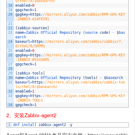
0/rhel/8/$basearch/
18
enabled
=
0
19
gpgcheck
=
1
20
gpgkey
=
https
:
//mirrors.aliyun.com/zabbix/RPM-GPG-KEY
-ZABBIX-A14FE591
21
22
[
zabbix
-
sources
]
23
name
=
Zabbix 
Official 
Repository
(
source 
code
)
-
$
bas
earch
24
baseurl
=
https
:
//mirrors.aliyun.com/zabbix/zabbix/7.
0/rhel/8/SRPMS
25
enabled
=
0
26
gpgkey
=
https
:
//mirrors.aliyun.com/zabbix/RPM-GPG-KEY
-ZABBIX-B5333005
27
gpgcheck
=
1
28
29
[
zabbix
-
tools
]
30
name
=
Zabbix 
Official 
Repository
(
tools
)
-
$
basearch
31
baseurl
=
https
:
//mirrors.aliyun.com/zabbix/zabbix-too
ls/rhel/8/$basearch/
32
enabled
=
1
33
gpgkey
=
https
:
//mirrors.aliyun.com/zabbix/RPM-GPG-KEY
-ZABBIX-TOOLS
34
gpgcheck
=
1
2、安装Zabbix-agent2
1
dnf 
install 
zabbix
-
agent2
-
y
Agent和Agent 2对比参见官方文档：https://www.zabbi