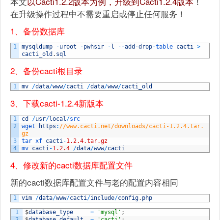
本文
以Cacti1.2.2版本为例，升级到Cacti1.2.4版本
！
在升级操作过程中不需要重启或停止任何服务！
1、备份数据库
1
mysqldump
-
uroot
-
pwhsir
-
l
--
add
-
drop
-
table 
cacti
>
cacti_old
.
sql
2、备份cacti根目录
1
mv
/
data
/
www
/
cacti
/
data
/
www
/
cacti_old
3、下载cacti-1.2.4新版本
1
cd
/
usr
/
local
/
src
2
wget 
https
:
//www.cacti.net/downloads/cacti-1.2.4.tar.
gz
3
tar 
xf 
cacti
-
1.2.4.tar.gz
4
mv 
cacti
-
1.2.4
/
data
/
www
/
cacti
4、修改新的cacti数据库配置文件
新的cacti数据库配置文件与老的配置内容相同
1
vim
/
data
/
www
/
cacti
/
include
/
config
.
php
1
$
database_type
=
'mysql'
;
2
$
database_default
=
'cacti'
;