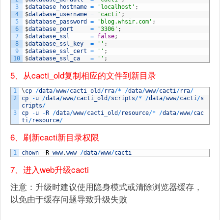
3
$
database_hostname
=
'localhost'
;
4
$
database_username
=
'cacti'
;
5
$
database_password
=
'blog.whsir.com'
;
6
$
database_port
=
'3306'
;
7
$
database_ssl
=
false
;
8
$
database_ssl_key
=
''
;
9
$
database_ssl_cert
=
''
;
10
$
database_ssl_ca
=
''
;
5、从cacti_old复制相应的文件到新目录
1
\
cp
/
data
/
www
/
cacti_old
/
rra
/
*
/
data
/
www
/
cacti
/
rra
/
2
cp
-
u
/
data
/
www
/
cacti_old
/
scripts
/
*
/
data
/
www
/
cacti
/
s
cripts
/
3
cp
-
u
-
R
/
data
/
www
/
cacti_old
/
resource
/
*
/
data
/
www
/
cac
ti
/
resource
/
6、刷新cacti新目录权限
1
chown
-
R
www
.
www
/
data
/
www
/
cacti
7、进入web升级cacti
注意：升级时建议使用隐身模式或清除浏览器缓存，
以免由于缓存问题导致升级失败