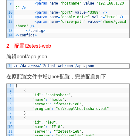
9
<
param 
name
=
"hostname"
value
=
"192.168.1.20
2"
/
>
10
<
param 
name
=
"port"
value
=
"3389"
/
>
11
<
param 
name
=
"enable-drive"
value
=
"true"
/
>
12
<
param 
name
=
"drive-path"
value
=
"/home/guacd
share"
/
>
13
<
/
config
>
14
<
/
configs
>
2、配置f2etest-web
编辑conf/app.json
1
vi
/
data
/
www
/
f2etest
-
web
/
conf
/
app
.
json
在原配置文件中增加ie9配置，完整配置如下
1
[
2
{
3
"id"
:
"hostsshare"
,
4
"name"
:
"hosts"
,
5
"server"
:
"f2etest-ie8"
,
6
"program"
:
"c:\\app\\hostsshare.bat"
7
}
,
8
{
9
"id"
:
"ie8"
,
10
"name"
:
"IE 8"
,
11
"server"
:
"f2etest-ie8"
,