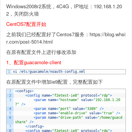
Windows2008r2系统，4C4G，IP地址：192.168.1.20
2，关闭防火墙
CentOS7配置开始
之前我们已经配置好了Centos7服务：https://blog.whsi
r.com/post-5014.html
在原有配置文件上进行修改添加
1、配置guacamole-client
1
vi
/
etc
/
guacamole
/
noauth
-
config
.
xml
在原配置文件中增加ie9配置，完整配置如下
1
<
configs
>
2
<
config 
name
=
"f2etest-ie8"
protocol
=
"rdp"
>
3
<
param 
name
=
"hostname"
value
=
"192.168.1.20
7"
/
>
4
<
param 
name
=
"port"
value
=
"3389"
/
>
5
<
param 
name
=
"enable-drive"
value
=
"true"
/
>
6
<
param 
name
=
"drive-path"
value
=
"/home/guacd
share"
/
>
7
<
/
config
>
8
<
config 
name
=
"f2etest-ie9"
protocol
=
"rdp"
>