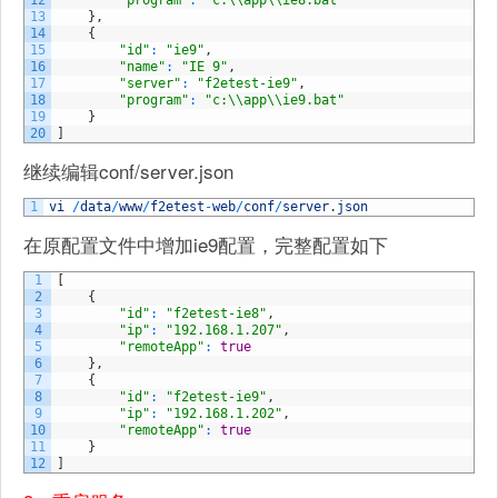
12
"program"
:
"c:\\app\\ie8.bat"
13
}
,
14
{
15
"id"
:
"ie9"
,
16
"name"
:
"IE 9"
,
17
"server"
:
"f2etest-ie9"
,
18
"program"
:
"c:\\app\\ie9.bat"
19
}
20
]
继续编辑conf/server.json
1
vi
/
data
/
www
/
f2etest
-
web
/
conf
/
server
.
json
在原配置文件中增加ie9配置，完整配置如下
1
[
2
{
3
"id"
:
"f2etest-ie8"
,
4
"ip"
:
"192.168.1.207"
,
5
"remoteApp"
:
true
6
}
,
7
{
8
"id"
:
"f2etest-ie9"
,
9
"ip"
:
"192.168.1.202"
,
10
"remoteApp"
:
true
11
}
12
]