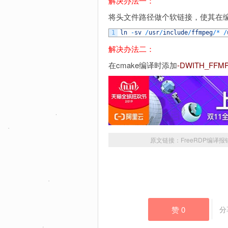
解决办法一：
将头文件路径做个软链接，使其在
1
ln
-
sv
/
usr
/
include
/
ffmpeg
/
*
/
解决办法二：
在cmake编译时添加
-DWITH_FFM
原文链接：
FreeRDP编译报错tsmf
赞
0
分