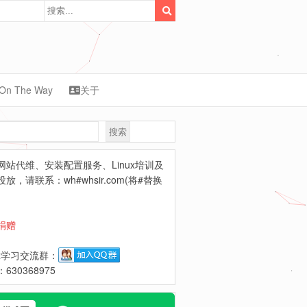
On The Way
关于
搜索
synology
网站代维、安装配置服务、Linux培训及
放，请联系：wh#whsir.com(将#替换
捐赠
ux学习交流群：
630368975