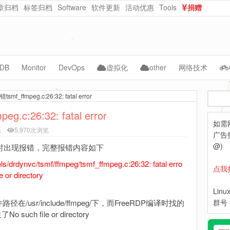
章归档
标签归档
Software
软件更新
活动优惠
Tools
捐赠
dataurl在线转换
在线随机密码生成
DB
Monitor
DevOps
虚拟化
other
网络技术
ySQL
Cacti
Jenkins
vmware
AI
CMS
f_ffmpeg.c:26:32: fatal error
搜
acle
Zabbix
kubernetes
kvm
自动化
NAS
索
.c:26:32: fatal error
如需
ongoDB
Grafana
Docker
PVE
WebCloud
论
5,970次浏览
广告投
Prometheus
ceph
OpenNebula
Website-Data
@)
时出现报错，完整报错内容如下
ls/drdynvc/tsmf/ffmpeg/tsmf_ffmpeg.c:26:32: fatal erro
Lepus
python
Nextcloud
点我
e or directory
hpe
Lin
/usr/include/ffmpeg/下，而FreeRDP编译时找的
dell
群号：
such file or directory