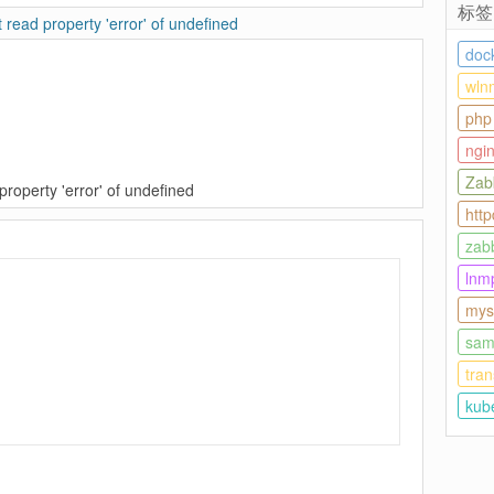
标签
d property 'error' of undefined
doc
wln
php
ngi
Zab
erty 'error' of undefined
http
zab
lnm
mys
sam
tra
kub