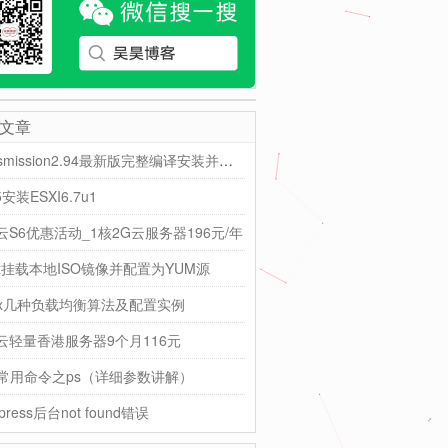
文章
Transmission2.94最新版完整编译安装并汉化
5安装ESXI6.7u1
云S6优惠活动_1核2G云服务器196元/年
nux挂载本地ISO镜像并配置为YUM源
inx几种负载均衡算法及配置实例
云轻量香港服务器9个月116元
nux常用命令之ps（详细参数讲解）
dpress后台not found错误