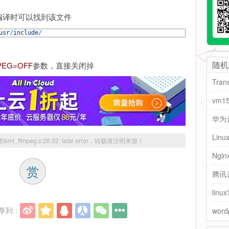
编译时可以找到该文件
usr
/
include
/
随机
PEG=OFF
参数，直接关闭掉
vm1
华为
Li
_ffmpeg.c:26:32: fatal error
，转载请注明来源！
Ng
赏
腾讯
li
享到：
wor