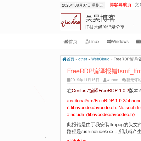
博客导航页
文
2026年08月07日 星期五
吴昊博客
IT技术经验记录分享
首页
Linux
Windows
Transmission
M
首页
»
other
»
WebCloud
»
FreeRDP编译报错tsm
rsync
Or
FreeRDP编译报错tsmf_ffmpeg
lnmp
M
2019年11月16日
wuhao
暂无评
git-svn
在
Centos7编译FreeRDP-1.0.2
版本
/usr/local/src/FreeRDP-1.0.2/channe
r: libavcodec/avcodec.h: No such fil
#include <libavcodec/avcodec.h>
此报错是由于我安装ffmpeg的头文件路径在
路径是/usr/include/xxx，所以就产生了No 