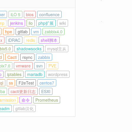
ker
iLO 5
bios
confluence
mp
jenkins
ilo
php扩展
wiki
hpe
gitlab
vm
zabbix4.0
nx
iDRAC
redis
shell脚本
bix5.0
shadowsocks
mysql主从
d
Cacti
rsync
zabbix
bix7.0
vmware
svn
PVE
p
iptables
mariadb
wordpress
ql
ss
F2eTest
centos7
ba
cacti更新日志
ESXI
nsmission
命令
Prometheus
eadm
gitlab汉化