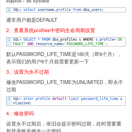
sqlplus / as sysdba
1
SQL
>
select 
username
,
profile 
from 
dba_users
;
通常用户都是DEFAULT
2、查看系统profiles中密码生命周期设置
1
SQL
>
SELECT *
FROM 
dba
_
profiles
s
WHERE
s
.
profile
=
'DE
FAULT'
AND
resource_name
=
'PASSWORD_LIFE_TIME'
;
默认PASSWORD_LIFE_TIME是180天（即6个月），
表示我们的用户6个月就需要更新一下
3、设置为永不过期
修改PASSWORD_LIFE_TIME为UNLIMITED，即永不
过期
1
SQL
>
alter 
profile 
default
limit 
password_life_time 
u
nlimited
;
4、修改密码
设置永不过期后，依旧会提示密码过期，此时需要重
新登录账号修改一次密码