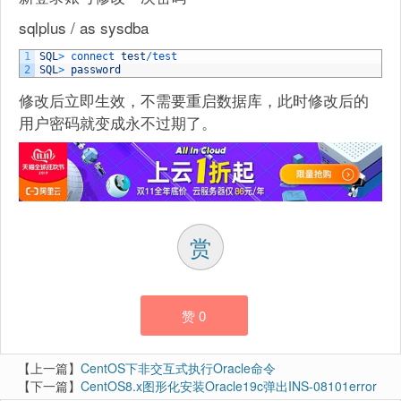
sqlplus / as sysdba
1
SQL
>
connect 
test
/
test
2
SQL
>
password
修改后立即生效，不需要重启数据库，此时修改后的
用户密码就变成永不过期了。
赏
赞
0
【上一篇】
CentOS下非交互式执行Oracle命令
【下一篇】
CentOS8.x图形化安装Oracle19c弹出INS-08101error