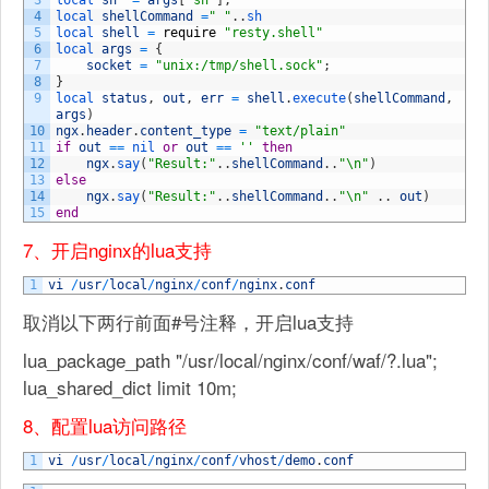
3
local 
sh
=
args
[
"sh"
]
;
4
local 
shellCommand
=
" "
.
.
sh
5
local 
shell
=
require
"resty.shell"
6
local 
args
=
{
7
socket
=
"unix:/tmp/shell.sock"
;
8
}
9
local 
status
,
out
,
err
=
shell
.
execute
(
shellCommand
,
args
)
10
ngx
.
header
.
content_type
=
"text/plain"
11
if
out
==
nil 
or
out
==
''
then
12
ngx
.
say
(
"Result:"
.
.
shellCommand
.
.
"\n"
)
13
else
14
ngx
.
say
(
"Result:"
.
.
shellCommand
.
.
"\n"
.
.
out
)
15
end
7、开启nginx的lua支持
1
vi
/
usr
/
local
/
nginx
/
conf
/
nginx
.
conf
取消以下两行前面#号注释，开启lua支持
lua_package_path "/usr/local/nginx/conf/waf/?.lua";
lua_shared_dict limit 10m;
8、配置lua访问路径
1
vi
/
usr
/
local
/
nginx
/
conf
/
vhost
/
demo
.
conf