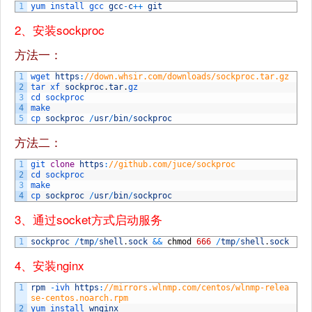
1
yum 
install 
gcc 
gcc
-
c
++
git
2、安装sockproc
方法一：
1
wget 
https
:
//down.whsir.com/downloads/sockproc.tar.gz
2
tar 
xf 
sockproc
.
tar
.
gz
3
cd 
sockproc
4
make
5
cp 
sockproc
/
usr
/
bin
/
sockproc
方法二：
1
git 
clone
https
:
//github.com/juce/sockproc
2
cd 
sockproc
3
make
4
cp 
sockproc
/
usr
/
bin
/
sockproc
3、通过socket方式启动服务
1
sockproc
/
tmp
/
shell
.
sock
&&
chmod
666
/
tmp
/
shell
.
sock
4、安装nginx
1
rpm
-
ivh 
https
:
//mirrors.wlnmp.com/centos/wlnmp-relea
se-centos.noarch.rpm
2
yum 
install 
wnginx