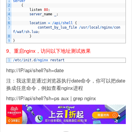
1
server
2
{
3
listen
80
;
4
server
_
name
_
;
5
6
location
=
/
api
/
shell
{
7
content_by_lua_file
/
usr
/
local
/
nginx
/
con
f
/
waf
/
sh
.
lua
;
8
}
9
}
9、重启nginx，访问以下地址测试效果
1
/
etc
/
init
.
d
/
nginx 
restart
http://IP/api/shell?sh=date
注：我这里是通过浏览器执行date命令，你可以把date
换成任意命令，例如查看nginx进程
http://IP/api/shell?sh=ps aux | grep nginx