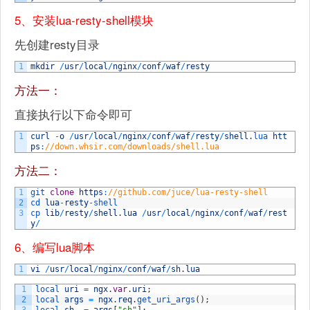
5、安装lua-resty-shell模块
先创建resty目录
1
mkdir
/
usr
/
local
/
nginx
/
conf
/
waf
/
resty
方法一：
直接执行以下命令即可
1
curl
-
o
/
usr
/
local
/
nginx
/
conf
/
waf
/
resty
/
shell
.
lua 
htt
ps
:
//down.whsir.com/downloads/shell.lua
方法二：
1
git 
clone
https
:
//github.com/juce/lua-resty-shell
2
cd 
lua
-
resty
-
shell
3
cp 
lib
/
resty
/
shell
.
lua
/
usr
/
local
/
nginx
/
conf
/
waf
/
rest
y
/
6、编写lua脚本
1
vi
/
usr
/
local
/
nginx
/
conf
/
waf
/
sh
.
lua
1
local 
uri
=
ngx
.
var
.
uri
;
2
local 
args
=
ngx
.
req
.
get_uri_args
(
)
;