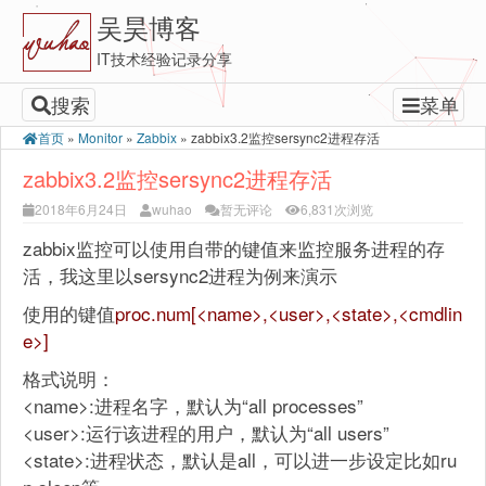
吴昊博客
IT技术经验记录分享
搜索
菜单
首页
»
Monitor
»
Zabbix
»
zabbix3.2监控sersync2进程存活
zabbix3.2监控sersync2进程存活
2018年6月24日
wuhao
暂无评论
6,831次浏览
zabbix监控可以使用自带的键值来监控服务进程的存
活，我这里以sersync2进程为例来演示
使用的键值
proc.num[<name>,<user>,<state>,<cmdlin
e>]
格式说明：
<name>:进程名字，默认为“all processes”
<user>:运行该进程的用户，默认为“all users”
<state>:进程状态，默认是all，可以进一步设定比如ru