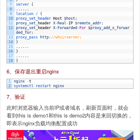
7
server
{
8
.
.
.
.
.
.
9
location
/
{
10
proxy_set_header 
Host
$
host
;
11
proxy_set
_
header
X
-
Real
-
IP
$
remote_addr
;
12
proxy_set
_
header
X
-
Forwarded
-
For
$
proxy_add_x_forwar
ded_for
;
13
proxy_pass 
http
:
//whsirserver;
14
}
15
.
.
.
.
.
.
16
}
17
.
.
.
.
.
.
18
}
6、保存退出重启nginx
1
nginx
-
t
2
systemctl 
restart 
nginx
7、验证
此时浏览器输入当前IP或者域名，刷新页面时，就会
看到this is demo1和this is demo2内容是来回切换的，
即表示nginx负载均衡配置成功