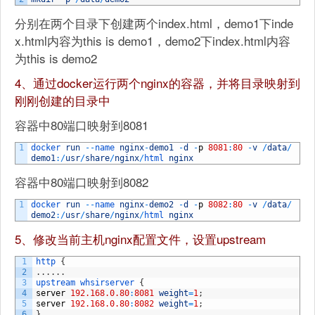
分别在两个目录下创建两个index.html，demo1下inde
x.html内容为this is demo1，demo2下index.html内容
为this is demo2
4、通过docker运行两个nginx的容器，并将目录映射到
刚刚创建的目录中
容器中80端口映射到8081
1
docker 
run
--
name 
nginx
-
demo1
-
d
-
p
8081
:
80
-
v
/
data
/
demo1
:
/
usr
/
share
/
nginx
/
html 
nginx
容器中80端口映射到8082
1
docker 
run
--
name 
nginx
-
demo2
-
d
-
p
8082
:
80
-
v
/
data
/
demo2
:
/
usr
/
share
/
nginx
/
html 
nginx
5、修改当前主机nginx配置文件，设置upstream
1
http
{
2
.
.
.
.
.
.
3
upstream
whsirserver
{
4
server
192.168.0.80
:
8081
weight
=
1
;
5
server
192.168.0.80
:
8082
weight
=
1
;
6
}