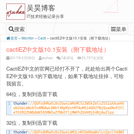
吴昊博客
IT技术经验记录分享
搜索
菜单
首页
»
Monitor
»
Cacti
»
cactiEZ中文版10.1安装（附下载地址）
cactiEZ中文版10.1安装（附下载地址）
2017年3月26日
wuhao
7条评论
23,757次浏览
CactiEZ中文的官网已经打不开了，此处给出两个Cacti
EZ中文版10.1的下载地址，如果下载地址挂掉，可给
我留言。
64位，复制到迅雷下载
1
thunder
:
//QUFodHRwOi8vZGwxLmMxMC5zZW5kZmlsZS52aXAueHV
ubGVpLmNvbTo4MDAwL0NhY3RpRVotMTAuMS14ODZfNjQuaXNvP2tl
eT01M2ZhNDdmNTA5MWIwZTNkOTljMWFhZGVkMjE4NjAwZlpa
32位，复制到迅雷下载
1
thunder
:
//QUFodHRwOi8vZGwxLmM2LnNlbmRmaWxlLnZpcC54dW5