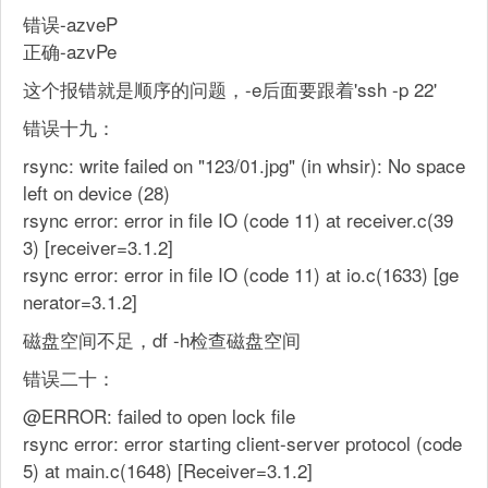
错误-azveP
正确-azvPe
这个报错就是顺序的问题，-e后面要跟着'ssh -p 22'
错误十九：
rsync: write failed on "123/01.jpg" (in whsir): No space
left on device (28)
rsync error: error in file IO (code 11) at receiver.c(39
3) [receiver=3.1.2]
rsync error: error in file IO (code 11) at io.c(1633) [ge
nerator=3.1.2]
磁盘空间不足，df -h检查磁盘空间
错误二十：
@ERROR: failed to open lock file
rsync error: error starting client-server protocol (code
5) at main.c(1648) [Receiver=3.1.2]