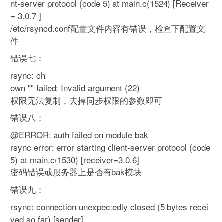
nt-server protocol (code 5) at main.c(1524) [Receiver
= 3.0.7 ]
/etc/rsyncd.conf配置文件内容有错误，检查下配置文
件
错误七：
rsync: ch
own "" failed: Invalid argument (22)
权限无法复制，去掉同步权限的参数即可
错误八：
@ERROR: auth failed on module bak
rsync error: error starting client-server protocol (code
5) at main.c(1530) [receiver=3.0.6]
密码错误或服务器上是否有bak模块
错误九：
rsync: connection unexpectedly closed (5 bytes recei
ved so far) [sender]