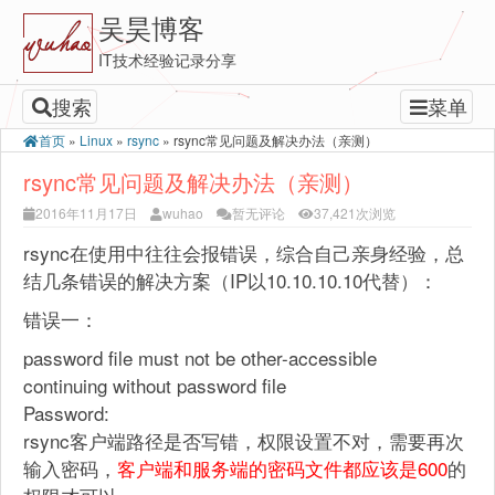
吴昊博客
IT技术经验记录分享
搜索
菜单
首页
»
Linux
»
rsync
»
rsync常见问题及解决办法（亲测）
rsync常见问题及解决办法（亲测）
2016年11月17日
wuhao
暂无评论
37,421次浏览
rsync在使用中往往会报错误，综合自己亲身经验，总
结几条错误的解决方案（IP以10.10.10.10代替）：
错误一：
password file must not be other-accessible
continuing without password file
Password:
rsync客户端路径是否写错，权限设置不对，需要再次
输入密码，
客户端和服务端的密码文件都应该是600
的