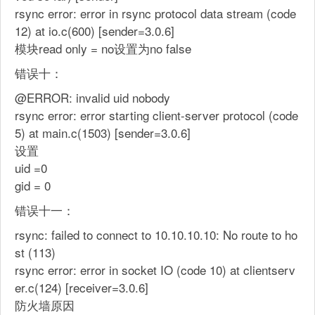
rsync error: error in rsync protocol data stream (code
12) at io.c(600) [sender=3.0.6]
模块read only = no设置为no false
错误十：
@ERROR: invalid uid nobody
rsync error: error starting client-server protocol (code
5) at main.c(1503) [sender=3.0.6]
设置
uid =0
gid = 0
错误十一：
rsync: failed to connect to 10.10.10.10: No route to ho
st (113)
rsync error: error in socket IO (code 10) at clientserv
er.c(124) [receiver=3.0.6]
防火墙原因