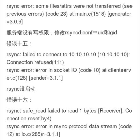
rsync error: some files/attrs were not transferred (see
previous errors) (code 23) at main.c(1518) [generator
=3.0.9]
服务端没有写权限，修改rsyncd.conf中uid和gid
错误十五：
rsync: failed to connect to 10.10.10.10 (10.10.10.10):
Connection refused(111)
rsync error: error in socket IO (code 10) at clientserv
er.c(128) [sender=3.1.1]
rsync没启动
错误十六：
rsync: safe_read failed to read 1 bytes [Receiver]: Co
nnection reset by4)
rsync error: error in rsync protocol data stream (code
12) at io.c(285)r=3.1.1]