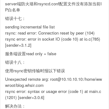
server端防火墙和rsyncd.conf配置文件没有添加当前I
P白名单
错误十七：
sending incremental file list
rsync: read error: Connection reset by peer (104)
rsync error: error in socket IO (code 10) at io.c(785)
[sender=3.1.2]
服务端设置read only = false
错误十八：
使用rsync密钥传输时报以下错误
Unexpected remote arg: root@10.10.10.10:/home/ww
wroot/blog.whsir.com
rsync error: syntax or usage error (code 1) at main.c
(1201) [sender=3.0.6]
解决办法：