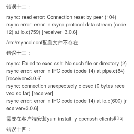
错误十二：
rsync: read error: Connection reset by peer (104)
rsync error: error in rsync protocol data stream (code
12) at io.c(759) [receiver=3.0.6]
/etc/rsyncd.conf配置文件不存在
错误十三：
rsync: Failed to exec ssh: No such file or directory (2)
rsync error: error in IPC code (code 14) at pipe.c(84)
[receiver=3.0.6]
rsync: connection unexpectedly closed (0 bytes recei
ved so far) [receiver]
rsync error: error in IPC code (code 14) at io.c(600) [r
eceiver=3.0.6]
需要在客户端安装yum install -y openssh-clients即可
错误十四：