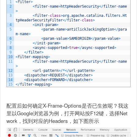
1
<
filter
>
2
<
filter
-
name
>
httpHeaderSecurity
<
/
filter
-
name
>
3
<
filter
-
class
>
org
.
apache
.
catalina
.
filters
.
Ht
tpHeaderSecurityFilter
<
/
filter
-
class
>
4
<
init
-
param
>
5
<
param
-
name
>
antiClickJackingOption
<
/
para
m
-
name
>
6
<
param
-
value
>
SAMEORIGIN
<
/
param
-
value
>
7
<
/
init
-
param
>
8
<
async
-
supported
>
true
<
/
async
-
supported
>
9
<
/
filter
>
10
<
filter
-
mapping
>
11
<
filter
-
name
>
httpHeaderSecurity
<
/
filter
-
name
>
12
<
url
-
pattern
>
/
*
<
/
url
-
pattern
>
13
<
dispatcher
>
REQUEST
<
/
dispatcher
>
14
<
dispatcher
>
FORWARD
<
/
dispatcher
>
15
<
/
filter
-
mapping
>
配置后如何确定X-Frame-Options是否已生效呢？我这
里以Google浏览器为例，打开网站按F12键，选择Net
work，找到对应的Headers，如下图所示