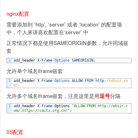
nginx配置
需要添加到 ‘http’, ‘server’ 或者 ‘location’ 的配置项
中，个人来讲喜欢配置在‘server’ 中
正常情况下都是使用SAMEORIGIN参数，允许同域嵌
套
1
add
_
header
X
-
Frame
-
Options 
SAMEORIGIN
;
允许单个域名iframe嵌套
1
add
_
header
X
-
Frame
-
Options 
ALLOW
-
FROM 
http
:
//whsir.co
m/;
允许多个域名iframe嵌套，注意这里是用
分隔
逗号
1
add
_
header
X
-
Frame
-
Options
"ALLOW-FROM http://whsir.c
om/,https://cacti.org.cn/"
;
IIS配置