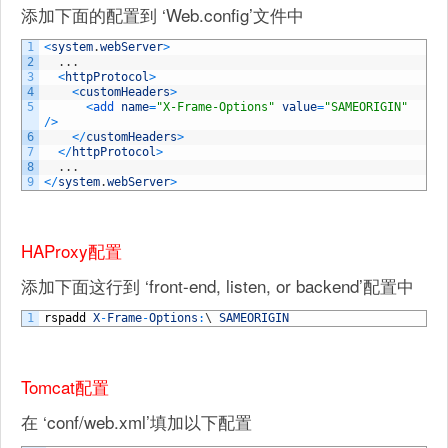
添加下面的配置到 ‘Web.config’文件中
1
<
system
.
webServer
>
2
.
.
.
3
<
httpProtocol
>
4
<
customHeaders
>
5
<
add 
name
=
"X-Frame-Options"
value
=
"SAMEORIGIN"
/
>
6
<
/
customHeaders
>
7
<
/
httpProtocol
>
8
.
.
.
9
<
/
system
.
webServer
>
HAProxy配置
添加下面这行到 ‘front-end, listen, or backend’配置中
1
rspadd
X
-
Frame
-
Options
:
\
SAMEORIGIN
Tomcat配置
在 ‘conf/web.xml’填加以下配置