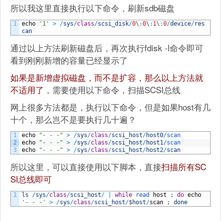
所以我这里直接执行以下命令，刷新sdb磁盘
1
echo
'1'
>
/
sys
/
class
/
scsi_disk
/
0
\
:
0
\
:
1
\
:
0
/
device
/
res
can
通过以上方法刷新磁盘后，再次执行fdisk -l命令即可
看到刚刚新增的容量已经显示了
如果是新增虚拟磁盘，而不是扩容，那么以上方法就
不适用了
，需要使用以下命令，扫描SCSI总线
网上很多方法都是，执行以下命令，但是如果host有几
十个，那么岂不是要执行几十遍？
1
echo
"- - -"
>
/
sys
/
class
/
scsi_host
/
host0
/
scan
2
echo
"- - -"
>
/
sys
/
class
/
scsi_host
/
host1
/
scan
3
echo
"- - -"
>
/
sys
/
class
/
scsi_host
/
host2
/
scan
所以这里，可以直接使用以下脚本，直接
扫描所有SC
SI总线即可
1
ls
/
sys
/
class
/
scsi_host
/
|
while
read 
host
;
do
echo
'- - -'
>
/
sys
/
class
/
scsi_host
/
$
host
/
scan
;
done