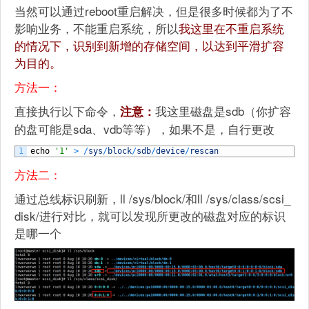
当然可以通过reboot重启解决，但是很多时候都为了不
影响业务，不能重启系统，所以
我这里在不重启系统
的情况下，识别到新增的存储空间，以达到平滑扩容
为目的。
方法一：
直接执行以下命令，
我这里磁盘是sdb（你扩容
注意：
的盘可能是sda、vdb等等），如果不是，自行更改
1
echo
'1'
>
/
sys
/
block
/
sdb
/
device
/
rescan
方法二：
通过总线标识刷新，ll /sys/block/和ll /sys/class/scsi_
disk/进行对比，就可以发现所更改的磁盘对应的标识
是哪一个