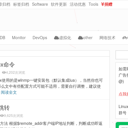
章归档
标签归档
Software
软件更新
活动优惠
Tools
捐赠
dataurl在线转换
在线随机密码生成
DB
Monitor
DevOps
虚拟化
other
网络技术
ySQL
Cacti
Jenkins
vmware
AI
CMS
搜
acle
Zabbix
kubernetes
kvm
自动化
NAS
索
ux命令
如需
ongoDB
Grafana
Docker
PVE
WebCloud
4,202次浏览
广告投
inx使用的是wlnmp一键安装包（默认集成lua），当然你也可
Prometheus
ceph
OpenNebula
Website-Data
@)
resty那么文中有些配置方式可能不适用，需要自行调整，建议使
Lepus
python
Nextcloud
…
阅读全文
点我
hpe
问跳转
Lin
dell
群号：
9,625次浏览
方法 根据$remote_addr客户端IP地址判断，判断成功即返