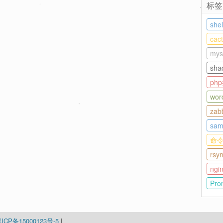
标签
she
ca
mys
sha
ph
wor
zab
sam
命
rsy
ngi
Pro
ICP备15000123号-5
|