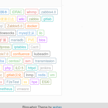
ll脚本
iDRAC
wlnmp
zabbix4.0
cti更新日志
wiki
zabbix
gitlab
ql
Zabbix5.0
docker
dowsocks
mysql主从
ilo
p扩展
mariadb
PVE
bios
dpress
iptables
Cacti
bix7.0
confluence
kubeadm
ba
centos7
svn
transmission
令
php
iLO 5
httpd
jenkins
nc
gitlab汉化
lnmp
redis
vm
nx
F2eTest
ss
hpe
ESXI
metheus
vmware
Blog-whsir Theme by
wuhao