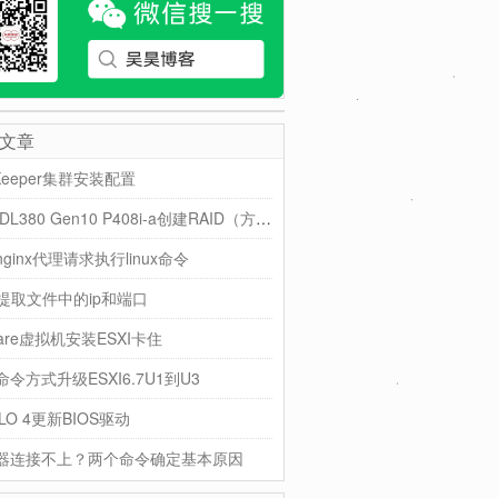
文章
Keeper集群安装配置
HPE DL380 Gen10 P408i-a创建RAID（方法一）
ginx代理请求执行linux命令
ll提取文件中的ip和端口
are虚拟机安装ESXI卡住
令方式升级ESXI6.7U1到U3
LO 4更新BIOS驱动
器连接不上？两个命令确定基本原因