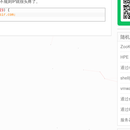
不规则IP就很头疼了。
23
)
{
sir.com;
随机
Zoo
通过n
she
vmw
通过命
通过i
服务