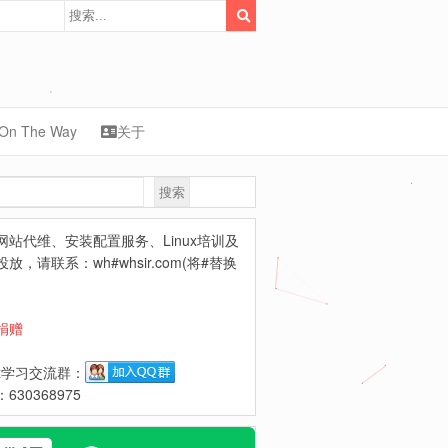
On The Way
关于
搜索
synology
网站代维、安装配置服务、Linux培训及
放，请联系：wh#whsir.com(将#替换
捐赠
ux学习交流群：
630368975