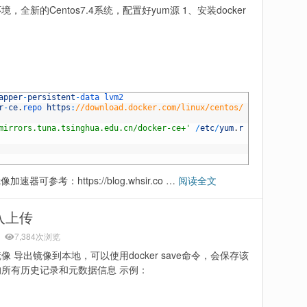
境，全新的Centos7.4系统，配置好yum源 1、安装docker
apper
-
persistent
-
data 
lvm2
r
-
ce
.
repo 
https
:
//download.docker.com/linux/centos/
mirrors.tuna.tsinghua.edu.cn/docker-ce+'
/
etc
/
yum
.
r
镜像加速器可参考：https://blog.whsir.co …
阅读全文
入上传
7,384次浏览
像 导出镜像到本地，可以使用docker save命令，会保存该
的所有历史记录和元数据信息 示例：