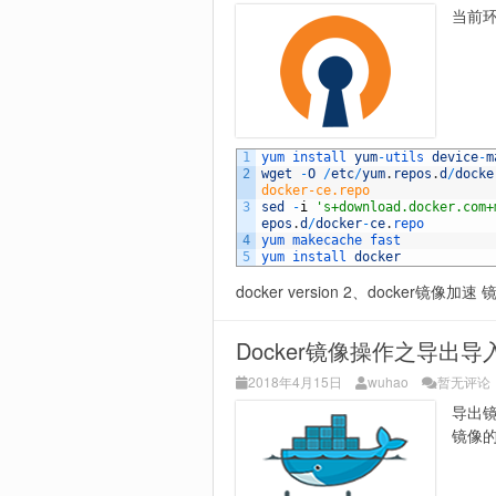
当前环
1
yum 
install 
yum
-
utils 
device
-
m
2
wget
-
O
/
etc
/
yum
.
repos
.
d
/
docke
docker-ce.repo
3
sed
-
i
's+download.docker.com+
epos
.
d
/
docker
-
ce
.
repo
4
yum 
makecache 
fast
5
yum 
install 
docker
docker version 2、docker镜像加速 
Docker镜像操作之导出导
2018年4月15日
wuhao
暂无评论
导出镜
镜像