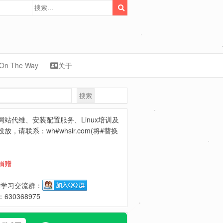
On The Way
关于
搜索
synology
网站代维、安装配置服务、Linux培训及
放，请联系：wh#whsir.com(将#替换
捐赠
ux学习交流群：
630368975