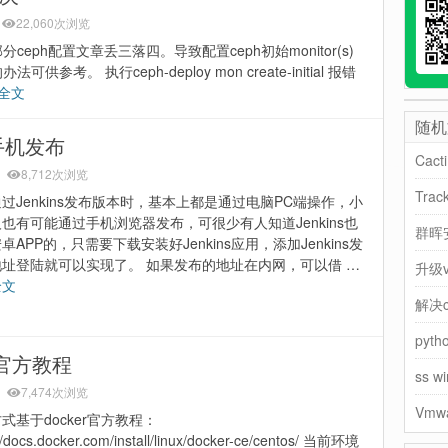
22,060次浏览
ph配置文章丢三落四。导致配置ceph初始monitor(s)
。 执行ceph-deploy mon create-initial 报错
全文
随机
现手机发布
Cac
8,712次浏览
Tra
过Jenkins发布版本时，基本上都是通过电脑PC端操作，小
也有可能通过手机浏览器发布，可很少有人知道Jenkins也
群晖安
卓APP的，只需要下载安装好Jenkins应用，添加Jenkins发
址登陆就可以实现了。 如果发布的地址在内网，可以借 …
升级
全文
解决c
pyth
于官方教程
ss w
7,474次浏览
Vmw
式基于docker官方教程：
//docs.docker.com/install/linux/docker-ce/centos/ 当前环境