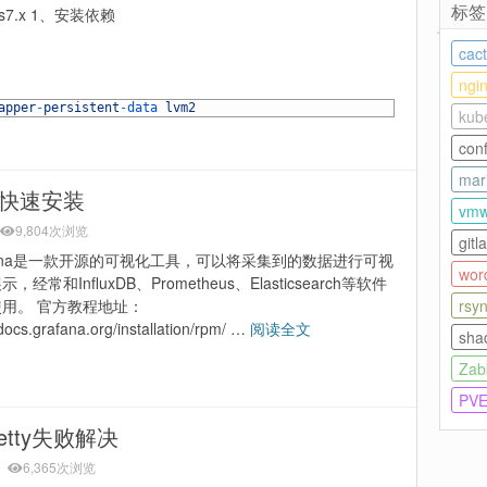
标签
os7.x 1、安装依赖
ca
ngi
apper
-
persistent
-
data 
lvm2
kub
con
mar
版快速安装
vmw
9,804次浏览
git
fana是一款开源的可视化工具，可以将采集到的数据进行可视
wor
，经常和InfluxDB、Prometheus、Elasticsearch等软件
rsy
用。 官方教程地址：
/docs.grafana.org/installation/rpm/ …
阅读全文
sha
Zab
PV
jetty失败解决
6,365次浏览