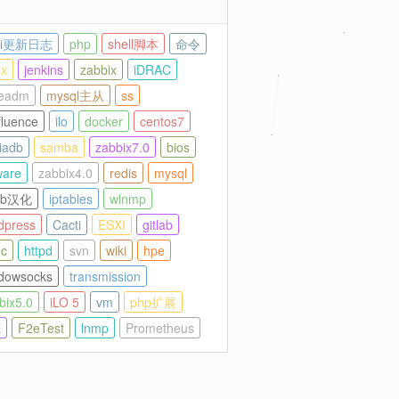
cti更新日志
php
shell脚本
命令
nx
jenkins
zabbix
iDRAC
eadm
mysql主从
ss
fluence
ilo
docker
centos7
iadb
samba
zabbix7.0
bios
are
zabbix4.0
redis
mysql
lab汉化
iptables
wlnmp
dpress
Cacti
ESXI
gitlab
nc
httpd
svn
wiki
hpe
dowsocks
transmission
bix5.0
iLO 5
vm
php扩展
E
F2eTest
lnmp
Prometheus