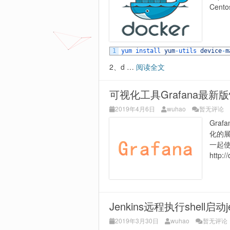
Cent
1
yum 
install 
yum
-
utils 
device
-
m
2、d …
阅读全文
可视化工具Grafana最新
2019年4月6日
wuhao
暂无评论
Gra
化的展示
一起使
http:/
Jenkins远程执行shell启动
2019年3月30日
wuhao
暂无评论