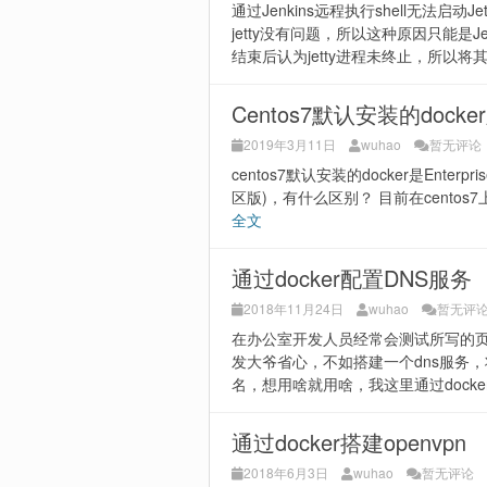
通过Jenkins远程执行shell无法启
jetty没有问题，所以这种原因只能是Je
结束后认为jetty进程未终止，所以将其k
Centos7默认安装的dock
2019年3月11日
wuhao
暂无评论
centos7默认安装的docker是Enterprise
区版)，有什么区别？ 目前在centos7上yu
全文
通过docker配置DNS服务
2018年11月24日
wuhao
暂无评
在办公室开发人员经常会测试所写的页面
发大爷省心，不如搭建一个dns服务
名，想用啥就用啥，我这里通过dock
通过docker搭建openvpn
2018年6月3日
wuhao
暂无评论