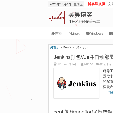
博客导航页
文
2026年08月07日 星期五
吴昊博客
IT技术经验记录分享
首页
Linux
Windows
Transmission
M
首页
»
DevOps
( 第 4 页 )
rsync
Or
Jenkins打包Vue并自
lnmp
M
2019年9月14日
wuhao
暂无评论
所需工具
git-svn
景需
的配
样就
…
阅
ceph初始monitor(s)报错