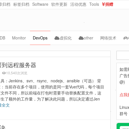
章归档
标签归档
Software
软件更新
活动优惠
Tools
捐赠
dataurl在线转换
在线随机密码生成
DB
Monitor
DevOps
虚拟化
other
网络技术
ySQL
Cacti
vmware
AI
CMS
Jenkins
搜
acle
Zabbix
kvm
自动化
NAS
kubernetes
索
动部署到远程服务器
如需
ongoDB
Grafana
PVE
WebCloud
Docker
10,540次浏览
广告投
：Jenkins、svn、rsync、nodejs、ansible（可选） 背
Prometheus
OpenNebula
Website-Data
ceph
@)
求：当前存在多个项目，使用的是同一套Vue代码，每个项目
Lepus
Nextcloud
python
置文件不同，所以前端在打包时需要手动替换配置文件，这
点我
产生了额外的工作量，为了解决此问题，所以决定通过Jen
hpe
读全文
Lin
dell
群号：
解决