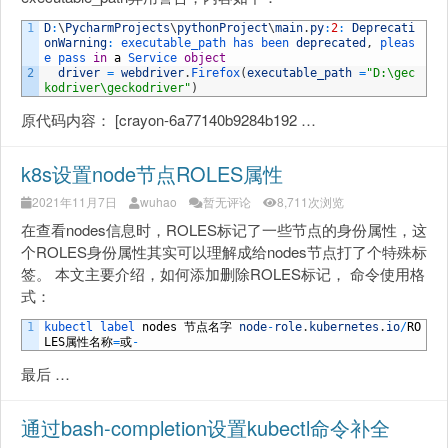
1
D
:
\
PycharmProjects
\
pythonProject
\
main
.
py
:
2
:
Deprecati
onWarning
:
executable_path 
has 
been 
deprecated
,
pleas
e 
pass 
in
a
Service 
object
2
driver
=
webdriver
.
Firefox
(
executable_path
=
"D:\gec
kodriver\geckodriver"
)
原代码内容： [crayon-6a77140b9284b192 …
k8s设置node节点ROLES属性
2021年11月7日
wuhao
暂无评论
8,711次浏览
在查看nodes信息时，ROLES标记了一些节点的身份属性，这
个ROLES身份属性其实可以理解成给nodes节点打了个特殊标
签。 本文主要介绍，如何添加删除ROLES标记， 命令使用格
式：
1
kubectl 
label 
nodes
节点名字
node
-
role
.
kubernetes
.
io
/
RO
LES
属性名称
=
或
-
最后 …
通过bash-completion设置kubectl命令补全