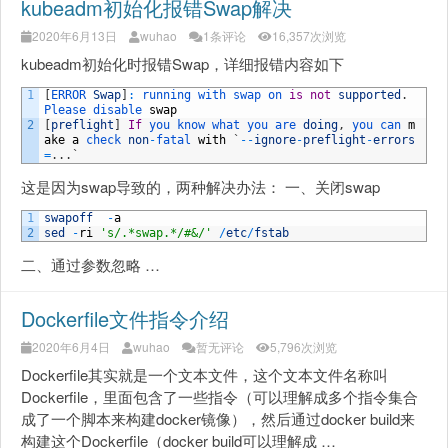
kubeadm初始化报错Swap解决
2020年6月13日
wuhao
1条评论
16,357次浏览
kubeadm初始化时报错Swap，详细报错内容如下
1
[
ERROR 
Swap
]
:
running 
with 
swap 
on 
is
not
supported
.
Please 
disable 
swap
2
[
preflight
]
If
you 
know 
what 
you 
are 
doing
,
you 
can 
m
ake
a
check 
non
-
fatal 
with
`
--
ignore
-
preflight
-
errors
=
.
.
.
`
这是因为swap导致的，两种解决办法： 一、关闭swap
1
swapoff
-
a
2
sed
-
ri
's/.*swap.*/#&/'
/
etc
/
fstab
二、通过参数忽略 …
Dockerfile文件指令介绍
2020年6月4日
wuhao
暂无评论
5,796次浏览
Dockerfile其实就是一个文本文件，这个文本文件名称叫
Dockerfile，里面包含了一些指令（可以理解成多个指令集合
成了一个脚本来构建docker镜像），然后通过docker build来
构建这个Dockerfile（docker build可以理解成 …