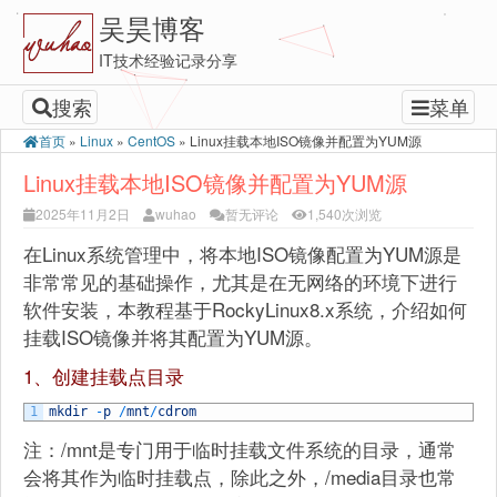
吴昊博客
IT技术经验记录分享
搜索
菜单
首页
»
Linux
»
CentOS
»
Linux挂载本地ISO镜像并配置为YUM源
Linux挂载本地ISO镜像并配置为YUM源
2025年11月2日
wuhao
暂无评论
1,540次浏览
在Linux系统管理中，将本地ISO镜像配置为YUM源是
非常常见的基础操作，尤其是在无网络的环境下进行
软件安装，本教程基于RockyLinux8.x系统，介绍如何
挂载ISO镜像并将其配置为YUM源。
1、创建挂载点目录
1
mkdir
-
p
/
mnt
/
cdrom
注：/mnt是专门用于临时挂载文件系统的目录，通常
会将其作为临时挂载点，除此之外，/media目录也常