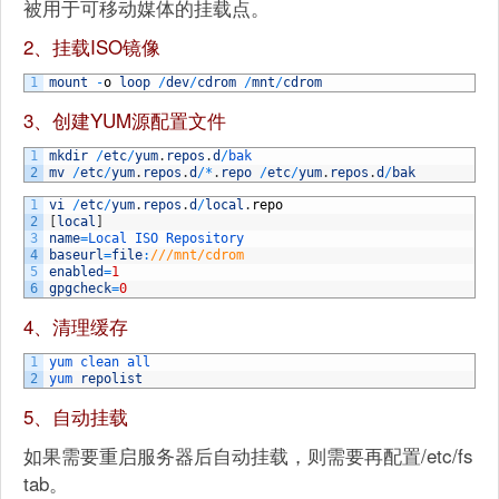
被用于可移动媒体的挂载点。
2、挂载ISO镜像
1
mount
-
o
loop
/
dev
/
cdrom
/
mnt
/
cdrom
3、创建YUM源配置文件
1
mkdir
/
etc
/
yum
.
repos
.
d
/
bak
2
mv
/
etc
/
yum
.
repos
.
d
/
*
.
repo
/
etc
/
yum
.
repos
.
d
/
bak
1
vi
/
etc
/
yum
.
repos
.
d
/
local
.
repo
2
[
local
]
3
name
=
Local 
ISO 
Repository
4
baseurl
=
file
:
///mnt/cdrom
5
enabled
=
1
6
gpgcheck
=
0
4、清理缓存
1
yum 
clean 
all
2
yum 
repolist
5、自动挂载
如果需要重启服务器后自动挂载，则需要再配置/etc/fs
tab。