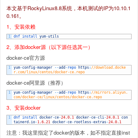
本文基于RockyLinux8.8系统，本机测试的IP为10.10.1
0.161。
1、安装依赖
1
dnf 
install 
yum
-
utils
2、添加docker源（以下源任选其一）
docker-ce官方源
1
yum
-
config
-
manager
--
add
-
repo 
https
:
//download.docke
r.com/linux/centos/docker-ce.repo
docker-ce阿里源（推荐）
1
yum
-
config
-
manager
--
add
-
repo 
https
:
//mirrors.aliyun.
com/docker-ce/linux/centos/docker-ce.repo
3、安装docker
1
dnf 
install 
docker
-
ce
-
24.0.1
docker
-
ce
-
cli
-
24.0.1
con
tainerd
.
io
-
1.6.21
docker
-
ce
-
rootless
-
extras
-
24.0.1
注意：我这里指定了docker的版本，如不指定直接inst