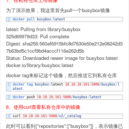
为了演示效果，我这里首先pull一个busybox镜像
1
docker 
pull 
busybox
:
latest
latest: Pulling from library/busybox
325d69979d33: Pull complete
Digest: sha256:560af6915bfc8d7630e50e212e08242d3
7b63bd5c1ccf9bd4acccf116e262d5b
Status: Downloaded newer image for busybox:latest
docker.io/library/busybox:latest
docker tag来标记这个镜像，然后推送它到私有仓库
1
docker 
tag 
busybox
:
latest
10.10.10.161
:
5000
/
busybox
:
l
atest
1
docker 
push
10.10.10.161
:
5000
/
busybox
:
latest
8、使用curl查看私有仓库中的镜像
1
curl
10.10.10.161
:
5000
/
v2
/
_catalog
此时可以看到{"repositories":["busybox"]}，表示镜像已