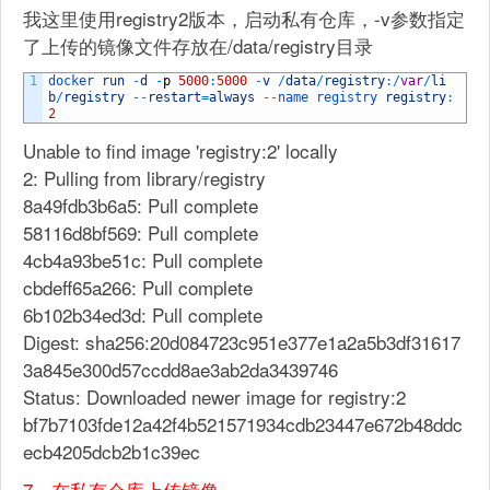
我这里使用registry2版本，启动私有仓库，-v参数指定
了上传的镜像文件存放在/data/registry目录
1
docker 
run
-
d
-
p
5000
:
5000
-
v
/
data
/
registry
:
/
var
/
li
b
/
registry
--
restart
=
always
--
name 
registry 
registry
:
2
Unable to find image 'registry:2' locally
2: Pulling from library/registry
8a49fdb3b6a5: Pull complete
58116d8bf569: Pull complete
4cb4a93be51c: Pull complete
cbdeff65a266: Pull complete
6b102b34ed3d: Pull complete
Digest: sha256:20d084723c951e377e1a2a5b3df31617
3a845e300d57ccdd8ae3ab2da3439746
Status: Downloaded newer image for registry:2
bf7b7103fde12a42f4b521571934cdb23447e672b48ddc
ecb4205dcb2b1c39ec
7、在私有仓库上传镜像