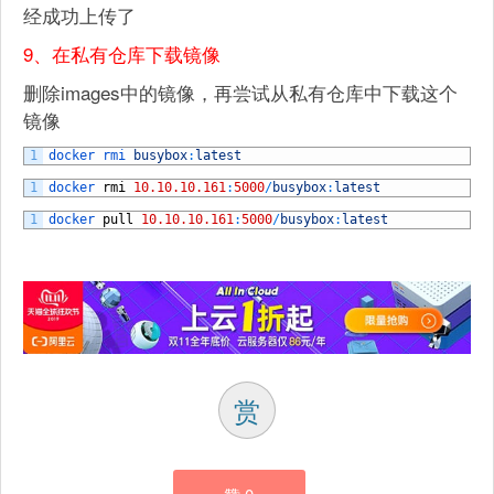
经成功上传了
9、在私有仓库下载镜像
删除images中的镜像，再尝试从私有仓库中下载这个
镜像
1
docker 
rmi 
busybox
:
latest
1
docker 
rmi
10.10.10.161
:
5000
/
busybox
:
latest
1
docker 
pull
10.10.10.161
:
5000
/
busybox
:
latest
赏