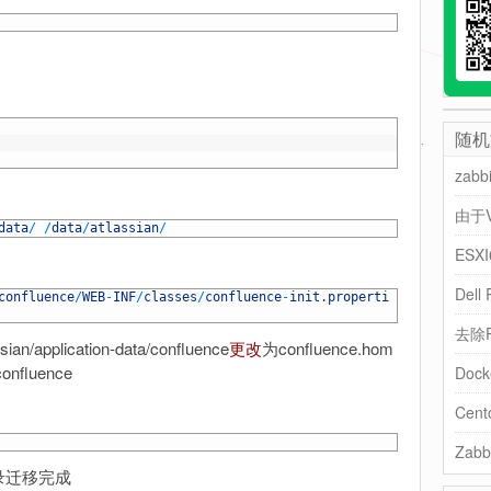
随机
zab
data
/
/
data
/
atlassian
/
ESXI
Del
confluence
/
WEB
-
INF
/
classes
/
confluence
-
init
.
properti
去除
an/application-data/confluence
更改
为confluence.hom
/confluence
Do
Ce
Zab
录迁移完成