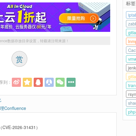
标签
ipta
zab
gitl
luence数据存放目录设置
，转载请注明来源！
lnm
Cact
赏
vmw
jenk
git
享到：
tra
rsy
化
sha
Confluence
ph
CVE-2026-31431）