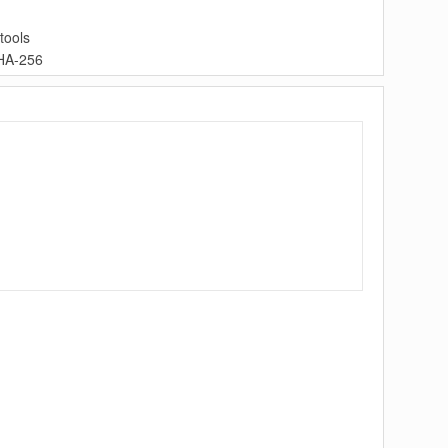
ools
-256