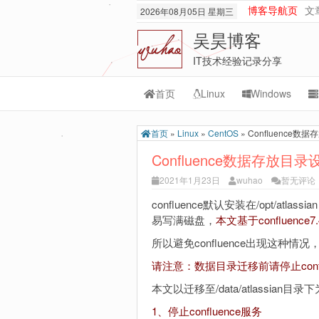
博客导航页
文
2026年08月05日 星期三
吴昊博客
IT技术经验记录分享
首页
Linux
Windows
Transmission
M
首页
»
Linux
»
CentOS
»
Confluence数
rsync
Or
Confluence数据存放目录
lnmp
M
2021年1月23日
wuhao
暂无评论
git-svn
confluence默认安装在/opt/a
易写满磁盘，
本文基于conflue
所以避免confluence出现这种
请注意：数据目录迁移前请停止confl
本文以迁移至/data/atlassian目录
1、停止confluence服务