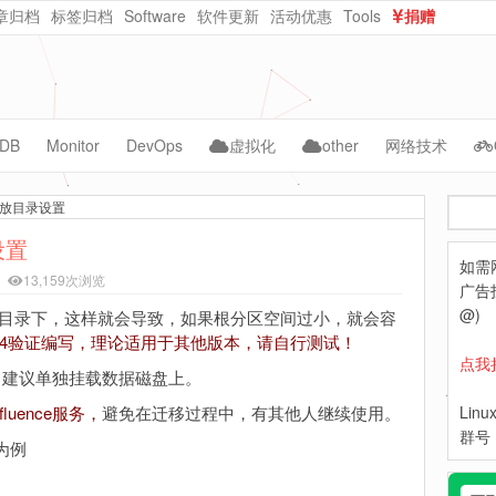
章归档
标签归档
Software
软件更新
活动优惠
Tools
捐赠
dataurl在线转换
在线随机密码生成
DB
Monitor
DevOps
虚拟化
other
网络技术
ySQL
Cacti
Jenkins
vmware
AI
CMS
据存放目录设置
搜
acle
Zabbix
kubernetes
kvm
自动化
NAS
索
设置
如需
ongoDB
Grafana
Docker
PVE
WebCloud
13,159次浏览
广告投
Prometheus
ceph
OpenNebula
Website-Data
@)
tlassian目录下，这样就会导致，如果根分区空间过小，就会容
nce7.4验证编写，理论适用于其他版本，请自行测试！
Lepus
python
Nextcloud
点我
情况，建议单独挂载数据磁盘上。
hpe
uence服务，
避免在迁移过程中，有其他人继续使用。
Lin
dell
群号：
下为例