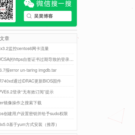
文章
bix3.2监控centos6网卡流量
由于VCSA的https自签证书过期导致的登录异常解决
6.7报error un-taring imgdb.tar
l R740xd通过iDRAC更新BIOS固件
PVE6.2登录“无有效订阅”提示
cker镜像操作之搜索下载
ntos创建用户设置密钥并给予sudo权限
bix5.0基于yum方式安装（推荐）