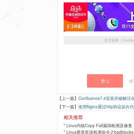
原文链接：
Conf
赞
2
分
【上一篇】
Confluence7.4安装并破解汉
【下一篇】
使用Nginx通过http协议反向代理
相关推荐
*
Linux内核Copy Fail漏洞检测及修复（
*
Linux硬盘坏道检测命令之badblocks