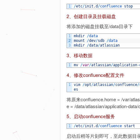
1
/
etc
/
init
.
d
/
confluence 
stop
2、创建目录及挂载磁盘
将添加的磁盘挂载至/data目录下
1
mkdir
/
data
2
mount
/
dev
/
sdb
/
data
3
mkdir
/
data
/
atlassian
3、移动数据
1
mv
/
var
/
atlassian
/
application
-
4、修改confluence配置文件
1
vim
/
opt
/
atlassian
/
confluence
/
es
将原来confluence.home = /var/atlassi
e = /data/atlassian/application-data
5、启动confluence服务
1
/
etc
/
init
.
d
/
confluence 
start
启动后稍等片刻即可，至此数据目