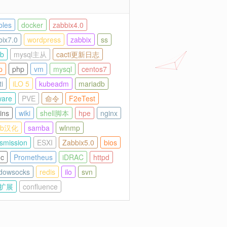
bles
docker
zabbix4.0
bix7.0
wordpress
zabbix
ss
ab
mysql主从
cacti更新日志
p
php
vm
mysql
centos7
i
iLO 5
kubeadm
mariadb
are
PVE
命令
F2eTest
ins
wiki
shell脚本
hpe
nginx
lab汉化
samba
wlnmp
nsmission
ESXI
Zabbix5.0
bios
nc
Prometheus
iDRAC
httpd
dowsocks
redis
ilo
svn
p扩展
confluence