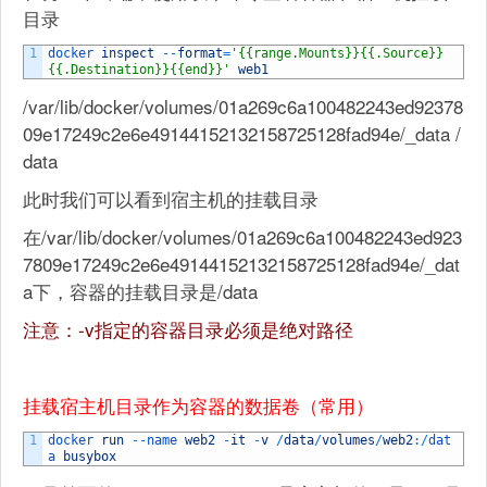
目录
1
docker 
inspect
--
format
=
'{{range.Mounts}}{{.Source}} 
{{.Destination}}{{end}}'
web1
/var/lib/docker/volumes/01a269c6a100482243ed92378
09e17249c2e6e49144152132158725128fad94e/_data /
data
此时我们可以看到宿主机的挂载目录
在/var/lib/docker/volumes/01a269c6a100482243ed923
7809e17249c2e6e49144152132158725128fad94e/_dat
a下，容器的挂载目录是/data
注意：-v指定的容器目录必须是绝对路径
挂载宿主机目录作为容器的数据卷（常用）
1
docker 
run
--
name 
web2
-
it
-
v
/
data
/
volumes
/
web2
:
/
dat
a 
busybox