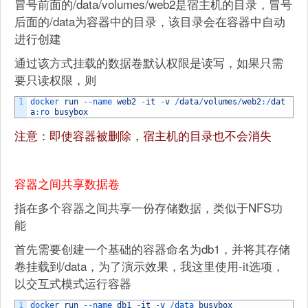
冒号前面的/data/volumes/web2是宿主机的目录，冒号
后面的/data为容器中的目录，该目录会在容器中自动
进行创建
通过该方式挂载的数据卷默认权限是读写，如果只需
要只读权限，则
1
docker 
run
--
name 
web2
-
it
-
v
/
data
/
volumes
/
web2
:
/
dat
a
:
ro 
busybox
注意：即使容器被删除，宿主机的目录也不会消失
容器之间共享数据卷
指在多个容器之间共享一份存储数据，类似于NFS功
能
首先需要创建一个基础的容器命名为db1，并将其存储
卷挂载到/data，为了演示效果，我这里使用-it选项，
以交互式模式运行容器
1
docker 
run
--
name 
db1
-
it
-
v
/
data 
busybox