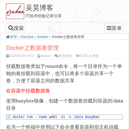
吴昊博客
IT技术经验记录分享
搜索
菜单
首页
»
DevOps
»
Docker
»
Docker之数据卷管理
Docker之数据卷管理
2020年3月10日
wuhao
暂无评论
5,051次浏览
挂载数据卷类似于mount命令，将一个目录作为一个单
独的卷挂载到容器中，也可以将多个容器共享一个
卷，方便了容器之间的数据共享
在容器中挂载数据卷
使用busybox镜像，创建一个数据卷挂载到容器的/data
目录
1
docker 
run
--
name 
web1
-
it
-
v
/
data 
busybox
在另一个终端中使用以下命令查看容器和宿主机挂载