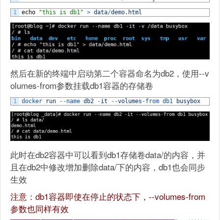
1
echo
"this is db1"
>
data
/
demo
.
html
然后在新的终端中启动第二个容器命名为db2，使用--v
olumes-from参数挂载db1容器的存储卷
1
docker 
run
--
name 
db2
-
it
--
volumes
-
from 
db1 
busybox
此时在db2容器中可以看到db1存储卷data/的内容，并
且在db2中修改增加删除data/下的内容，db1也会同步
生效
注意：db1容器即使在停止的状态下，--volumes-from
参数也同样有效