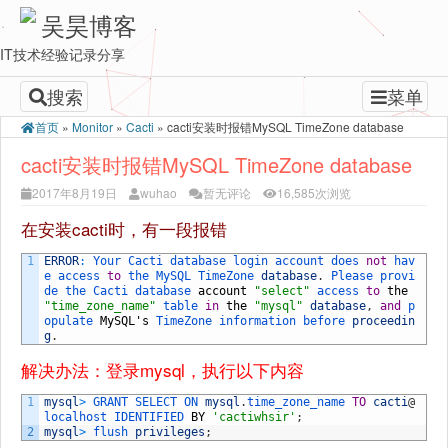
吴昊博客
IT技术经验记录分享
搜索
菜单
首页
»
Monitor
»
Cacti
»
cacti安装时报错MySQL TimeZone database
cacti安装时报错MySQL TimeZone database
2017年8月19日
wuhao
暂无评论
16,585次浏览
在安装cacti时，有一段报错
1
ERROR
:
Your 
Cacti 
database 
login 
account 
does 
not
hav
e 
access 
to
the 
MySQL 
TimeZone 
database
.
Please 
provi
de 
the 
Cacti 
database 
account
"select"
access 
to
the
"time_zone_name"
table 
in
the
"mysql"
database
,
and
p
opulate 
MySQL
'
s
TimeZone 
information 
before 
proceedin
g
.
解决办法：登录mysql，执行以下内容
1
mysql
>
GRANT 
SELECT 
ON 
mysql
.
time_zone_name 
TO
cacti
@
localhost 
IDENTIFIED 
BY
'cactiwhsir'
;
2
mysql
>
flush 
privileges
;