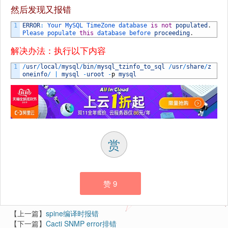
然后发现又报错
1
ERROR
:
Your 
MySQL 
TimeZone 
database 
is
not
populated
.
Please 
populate 
this
database 
before 
proceeding
.
解决办法：执行以下内容
1
/
usr
/
local
/
mysql
/
bin
/
mysql_tzinfo_to_sql
/
usr
/
share
/
z
oneinfo
/
|
mysql
-
uroot
-
p
mysql
赏
赞
9
【上一篇】
spine编译时报错
【下一篇】
Cacti SNMP error排错