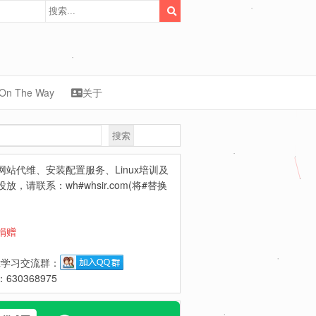
On The Way
关于
搜索
synology
网站代维、安装配置服务、Linux培训及
放，请联系：wh#whsir.com(将#替换
捐赠
ux学习交流群：
630368975