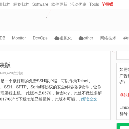
章归档
标签归档
Software
软件更新
活动优惠
Tools
捐赠
dataurl在线转换
在线随机密码生成
DB
Monitor
DevOps
虚拟化
other
网络技术
ySQL
Cacti
Jenkins
vmware
AI
CMS
搜
acle
Zabbix
kubernetes
kvm
自动化
NAS
索
 安装版
如需
ongoDB
Grafana
Docker
PVE
WebCloud
9,420次浏览
广告投
ell 是一个极好用的免费SSH客户端，可以作为Telnet、
Prometheus
ceph
OpenNebula
Website-Data
@)
gin、SSH、SFTP、Serial等协议的安全终端模拟软件，让你
Lepus
python
Nextcloud
理远程主机。 此版本是0576，包含key，此处不做过多解
点我
2017/08/15下载地址已编辑掉，此版本可能 …
阅读全文
hpe
Lin
dell
群号：