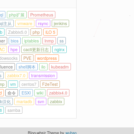
ql
php扩展
Prometheus
sql主从
vmware
rsync
jenkins
ab
Zabbix5.0
php
iLO 5
ker
bios
iptables
lnmp
ss
AC
hpe
cacti更新日志
nginx
dowsocks
PVE
wordpress
fluence
shell脚本
ilo
kubeadm
s
zabbix7.0
transmission
mp
vm
centos7
F2eTest
d
命令
ESXI
wiki
zabbix4.0
lab汉化
mariadb
svn
zabbix
i
samba
Blog-whsir Theme by
wuhao