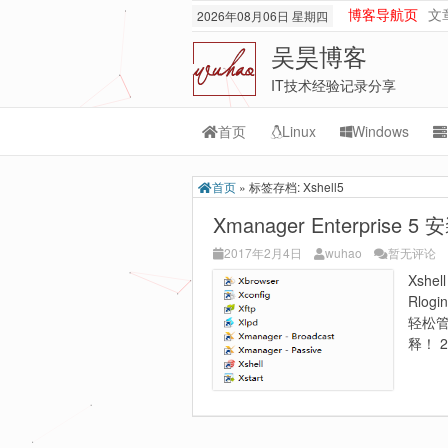
博客导航页
文
2026年08月06日 星期四
吴昊博客
IT技术经验记录分享
首页
Linux
Windows
Transmission
M
首页
»
标签存档: Xshell5
rsync
Or
Xmanager Enterprise 5
lnmp
M
2017年2月4日
wuhao
暂无评论
Xsh
git-svn
Rlo
轻松管
释！ 