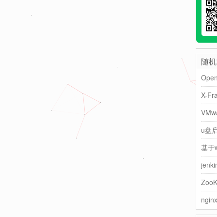
随机
Ope
X-F
VM
u盘
Zoo
ngi