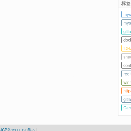
标签
mys
my
gitl
doc
iDR
sha
con
redi
wln
http
git
Cact
ICP备15000123号-5
|