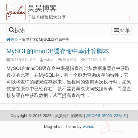
吴昊博客
IT技术经验记录分享
搜索
菜单
首页
»
标签存档: MySQL缓存命中率
MySQL的InnoDB缓存命中率计算脚本
2023年9月10日
wuhao
暂无评论
2,735次浏览
MySQL的InnoDB缓存命中率是指查询时从数据库缓存中获取
数据的比率。在MySQL中，有一个称为查询缓存的特性，它
可以将查询的结果缓存起来，当相同的查询再次执行时，如果
数据在缓存中已经存在，就不需要再次访问数据库表，而是直
接从缓存中获取数据，从而提高查询性 …
Copyright © 2016-2026 | 吴昊先生的博客 |
黑ICP备15000123号-5
|
Blog-whsir Theme by
wuhao