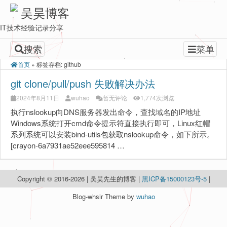
吴昊博客
IT技术经验记录分享
搜索
菜单
首页
»
标签存档: github
git clone/pull/push 失败解决办法
2024年8月11日
wuhao
暂无评论
1,774次浏览
执行nslookup向DNS服务器发出命令，查找域名的IP地址
Windows系统打开cmd命令提示符直接执行即可，Linux红帽
系列系统可以安装bind-utils包获取nslookup命令，如下所示。
[crayon-6a7931ae52eee595814 …
Copyright © 2016-2026 | 吴昊先生的博客 |
黑ICP备15000123号-5
|
Blog-whsir Theme by
wuhao