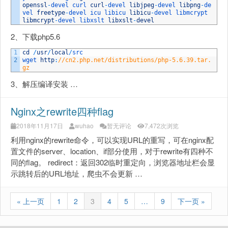
openssl
-
devel 
curl 
curl
-
devel 
libjpeg
-
devel 
libpng
-
de
vel 
freetype
-
devel 
icu 
libicu 
libicu
-
devel 
libmcrypt 
libmcrypt
-
devel 
libxslt 
libxslt
-
devel
2、下载php5.6
1
cd
/
usr
/
local
/
src
2
wget 
http
:
//cn2.php.net/distributions/php-5.6.39.tar.
gz
3、解压编译安装 …
Nginx之rewrite四种flag
2018年11月17日
wuhao
暂无评论
7,472次浏览
利用nginx的rewrite命令，可以实现URL的重写，可在nginx配
置文件的server、location、if部分使用，对于rewrite有四种不
同的flag。 redirect：返回302临时重定向，浏览器地址栏会显
示跳转后的URL地址，爬虫不会更新 …
« 上一页
1
2
3
4
5
…
9
下一页 »