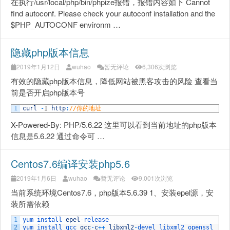
在执行/usr/local/php/bin/phpize报错，报错内容如下 Cannot
find autoconf. Please check your autoconf installation and the
$PHP_AUTOCONF environm …
隐藏php版本信息
2019年1月12日
wuhao
暂无评论
6,306次浏览
有效的隐藏php版本信息，降低网站被黑客攻击的风险 查看当
前是否开启php版本号
1
curl
-
I
http
:
//你的地址
X-Powered-By: PHP/5.6.22 这里可以看到当前地址的php版本
信息是5.6.22 通过命令可 …
Centos7.6编译安装php5.6
2019年1月6日
wuhao
暂无评论
9,001次浏览
当前系统环境Centos7.6，php版本5.6.39 1、安装epel源，安
装所需依赖
1
yum 
install 
epel
-
release
2
yum 
install 
gcc 
gcc
-
c
++
libxml2
-
devel 
libxml2 
openssl 