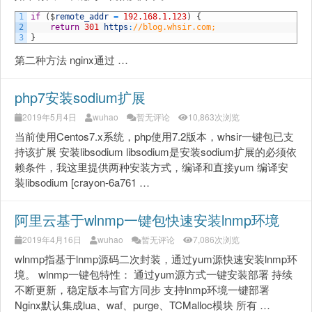
1
if
(
$
remote_addr
=
192.168.1.123
)
{
2
return
301
https
:
//blog.whsir.com;
3
}
第二种方法 nginx通过 …
php7安装sodium扩展
2019年5月4日
wuhao
暂无评论
10,863次浏览
当前使用Centos7.x系统，php使用7.2版本，whsir一键包已支
持该扩展 安装libsodium libsodium是安装sodium扩展的必须依
赖条件，我这里提供两种安装方式，编译和直接yum 编译安
装libsodium [crayon-6a761 …
阿里云基于wlnmp一键包快速安装lnmp环境
2019年4月16日
wuhao
暂无评论
7,086次浏览
wlnmp指基于lnmp源码二次封装，通过yum源快速安装lnmp环
境。 wlnmp一键包特性： 通过yum源方式一键安装部署 持续
不断更新，稳定版本与官方同步 支持lnmp环境一键部署
Nginx默认集成lua、waf、purge、TCMalloc模块 所有 …