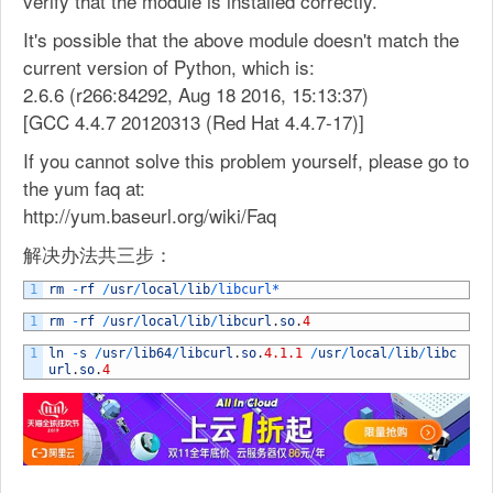
verify that the module is installed correctly.
It's possible that the above module doesn't match the
current version of Python, which is:
2.6.6 (r266:84292, Aug 18 2016, 15:13:37)
[GCC 4.4.7 20120313 (Red Hat 4.4.7-17)]
If you cannot solve this problem yourself, please go to
the yum faq at:
http://yum.baseurl.org/wiki/Faq
解决办法共三步：
1
rm
-
rf
/
usr
/
local
/
lib
/
libcurl*
1
rm
-
rf
/
usr
/
local
/
lib
/
libcurl
.
so
.
4
1
ln
-
s
/
usr
/
lib64
/
libcurl
.
so
.
4.1.1
/
usr
/
local
/
lib
/
libc
url
.
so
.
4