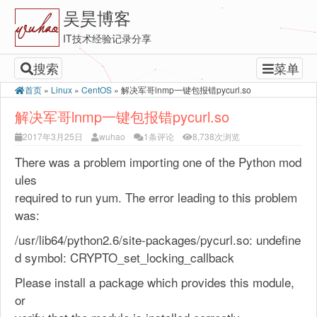
吴昊博客
IT技术经验记录分享
搜索
菜单
首页
»
Linux
»
CentOS
»
解决军哥lnmp一键包报错pycurl.so
解决军哥lnmp一键包报错pycurl.so
2017年3月25日
wuhao
1条评论
8,738次浏览
There was a problem importing one of the Python mod
ules
required to run yum. The error leading to this problem
was:
/usr/lib64/python2.6/site-packages/pycurl.so: undefine
d symbol: CRYPTO_set_locking_callback
Please install a package which provides this module,
or