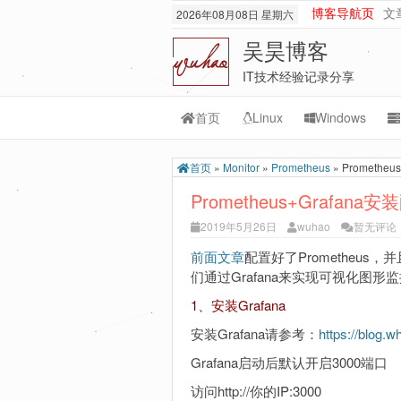
博客导航页
文
2026年08月08日 星期六
吴昊博客
IT技术经验记录分享
首页
Linux
Windows
Transmission
M
首页
»
Monitor
»
Prometheus
»
Promethe
rsync
Or
Prometheus+Grafan
lnmp
M
2019年5月26日
wuhao
暂无评论
git-svn
前面文章
配置好了Prometheu
们通过Grafana来实现可视化图形
1、安装Grafana
安装Grafana请参考：
https://blog.w
Grafana启动后默认开启3000端口
访问http://你的IP:3000