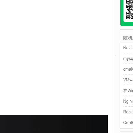
随机
mys
cm
VM
Ngi
Cen