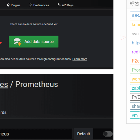
标签
iDR
kub
svn
http
redi
F2e
Pro
wor
zab
PV
sha
vm