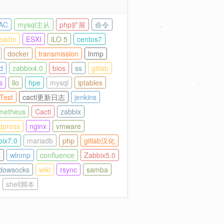
AC
mysql主从
php扩展
命令
eadm
ESXI
iLO 5
centos7
docker
transmission
lnmp
d
zabbix4.0
bios
ss
gitlab
s
ilo
hpe
mysql
iptables
Test
cacti更新日志
jenkins
metheus
Cacti
zabbix
dpress
nginx
vmware
bix7.0
mariadb
php
gitlab汉化
E
wlnmp
confluence
Zabbix5.0
dowsocks
wiki
rsync
samba
shell脚本