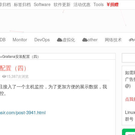
章归档
标签归档
Software
软件更新
活动优惠
Tools
捐赠
dataurl在线转换
在线随机密码生成
DB
Monitor
DevOps
虚拟化
other
网络技术
ySQL
Cacti
Jenkins
vmware
AI
CMS
us+Grafana安装配置（四）
搜
acle
Zabbix
kubernetes
kvm
自动化
NAS
索
a安装配置（四）
如需
ongoDB
Grafana
Docker
PVE
WebCloud
15,387次浏览
广告投
Prometheus
ceph
OpenNebula
Website-Data
@)
s，并且接入了一个主机监控，为了更加方便的展示数据，我
监控。
Lepus
python
Nextcloud
点我
hpe
hsir.com/post-3941.html
Lin
dell
群号：