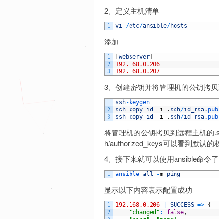
2、定义主机清单
1
vi
/
etc
/
ansible
/
hosts
添加
1
[
webserver
]
2
192.168.0.206
3
192.168.0.207
3、创建密钥并将管理机的公钥拷贝
1
ssh
-
keygen
2
ssh
-
copy
-
id
-
i
.
ssh
/
id_rsa
.
pub
3
ssh
-
copy
-
id
-
i
.
ssh
/
id_rsa
.
pub
将管理机的公钥拷贝到远程主机的.ssh/au
h/authorized_keys可以看到默认的权限
4、接下来就可以使用ansible命令
1
ansible 
all
-
m
ping
显示以下内容表示配置成功
1
192.168.0.206
|
SUCCESS
=
>
{
2
"changed"
:
false
,