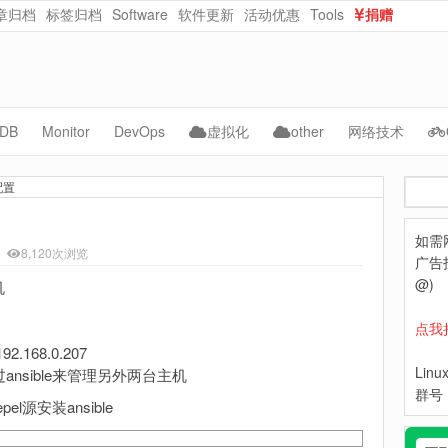
章归档
标签归档
Software
软件更新
活动优惠
Tools
捐赠
dataurl在线转换
在线随机密码生成
DB
Monitor
DevOps
虚拟化
other
网络技术
ySQL
Cacti
Jenkins
vmware
AI
CMS
配置
搜
acle
Zabbix
kubernetes
kvm
自动化
NAS
索
如需
ongoDB
Grafana
Docker
PVE
WebCloud
8,120次浏览
广告投
Prometheus
ceph
OpenNebula
Website-Data
@)
机
Lepus
python
Nextcloud
点我
.168.0.207
hpe
Lin
ansible来管理另外两台主机
dell
群号：
l源安装ansible