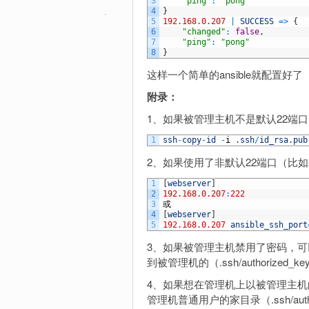
3
"ping"
:
"pong"
4
}
5
192.168.0.207
|
SUCCESS
=
>
{
6
"changed"
:
false
,
7
"ping"
:
"pong"
8
}
这样一个简单的ansible就配置好了
附录：
1、如果被管理主机不是默认22端口
1
ssh
-
copy
-
id
-
i
.
ssh
/
id_rsa
.
pub
2、如果使用了非默认22端口（比
1
[
webserver
]
2
192.168.0.207
:
222
3
或
4
[
webserver
]
5
192.168.0.207
ansible_ssh_port
3、如果被管理主机禁用了密码，可以手动
到被管理机的（.ssh/authorized_k
4、如果想在管理机上以被管理主
管理机普通用户的家目录（.ssh/au