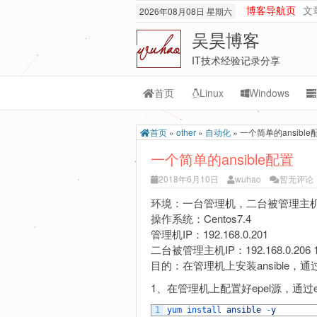
博客导航页
文
2026年08月08日 星期六
吴昊博客
IT技术经验记录分享
首页
Linux
Windows
Transmission
M
首页
»
other
»
自动化
»
一个简单的ansible
rsync
Or
一个简单的ansible配置
lnmp
M
2018年6月10日
wuhao
暂无评论
git-svn
环境：一台管理机，二台被管理主
操作系统：Centos7.4
管理机IP：192.168.0.201
二台被管理主机IP：192.168.0.206 192
目的：在管理机上安装ansible，通过
1、在管理机上配置好epel源，通过epe
1
yum 
install 
ansible
-
y