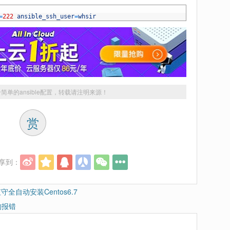
=
222
ansible_ssh_user
=
whsir
简单的ansible配置
，转载请注明来源！
赏
享到：
无人值守全自动安装Centos6.7
生的报错