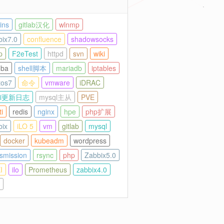
ins
gitlab汉化
wlnmp
bix7.0
confluence
shadowsocks
p
F2eTest
httpd
svn
wiki
ba
shell脚本
mariadb
iptables
tos7
命令
vmware
iDRAC
cti更新日志
mysql主从
PVE
i
redis
nginx
hpe
php扩展
bix
iLO 5
vm
gitlab
mysql
docker
kubeadm
wordpress
nsmission
rsync
php
Zabbix5.0
I
ilo
Prometheus
zabbix4.0