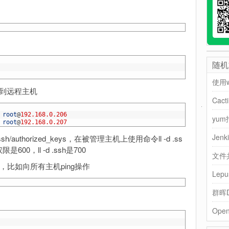
随机
使用w
到远程主机
Cac
 
root
@
192.168.0.206
 
root
@
192.168.0.207
Jen
thorized_keys，在被管理主机上使用命令ll -d .ss
是600，ll -d .ssh是700
文件
了，比如向所有主机ping操作
群晖D
Ope