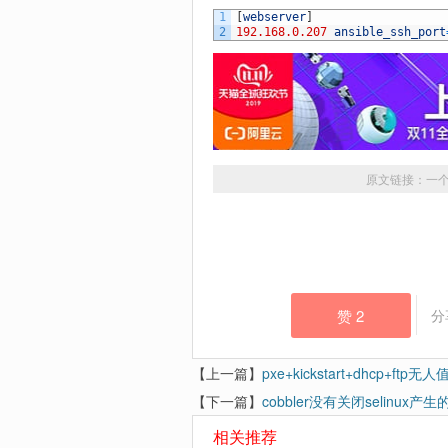
1
[
webserver
]
2
192.168.0.207
ansible_ssh_port
原文链接：
一个
赞
2
分
【上一篇】
pxe+kickstart+dhcp+ftp
【下一篇】
cobbler没有关闭selinux产
相关推荐