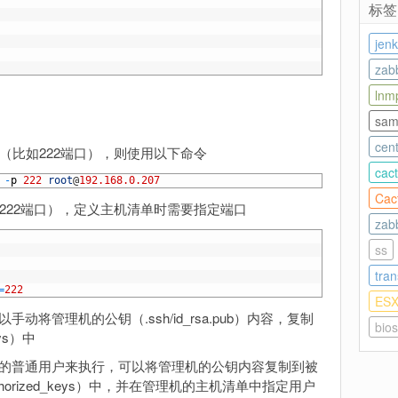
标签
jenk
zab
lnm
sam
cen
（比如222端口），则使用以下命令
ca
-
p
222
root
@
192.168.0.207
Cact
如222端口），定义主机清单时需要指定端口
zab
ss
tra
=
222
ESX
将管理机的公钥（.ssh/id_rsa.pub）内容，复制
bios
eys）中
机的普通用户来执行，可以将管理机的公钥内容复制到被
thorized_keys）中，并在管理机的主机清单中指定用户