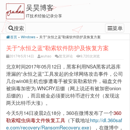
吴昊博客
IT技术经验记录分享
搜索
菜单
首页
»
Windows
»
关于"永恒之蓝"勒索软件防护及恢复方案
关于"永恒之蓝"勒索软件防护及恢复方案
2017年5月14日
wuhao
暂无评论
9,720次浏览
北京时间2017年05月12日，黑客利用NSA黑客武器库
泄漏的“永恒之蓝”工具发起的全球网络攻击事件，公司
几台win08主机也惨遭毒手被安装勒索软件，磁盘文件
被病毒加密为.WNCRY后缀（网上说还有被加密onion
后缀的），而且赎金必须要比特币进行支付（发现这
两天比特币大涨）。
今天5月14日凌晨2点18分，360在微博发布了一个
360
勒索蠕虫病毒文件恢复工具
（下载地址
http://dl.360saf
e.com/recovery/RansomRecovery.exe
），在微博中，