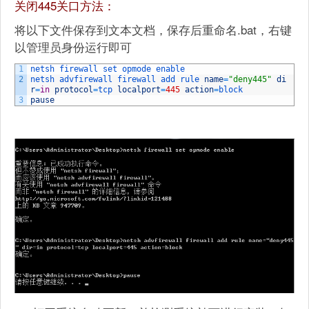
关闭445关口方法：
将以下文件保存到文本文档，保存后重命名.bat，右键
以管理员身份运行即可
1
netsh 
firewall 
set 
opmode 
enable
2
netsh 
advfirewall 
firewall 
add 
rule 
name
=
"deny445"
di
r
=
in
protocol
=
tcp 
localport
=
445
action
=
block
3
pause