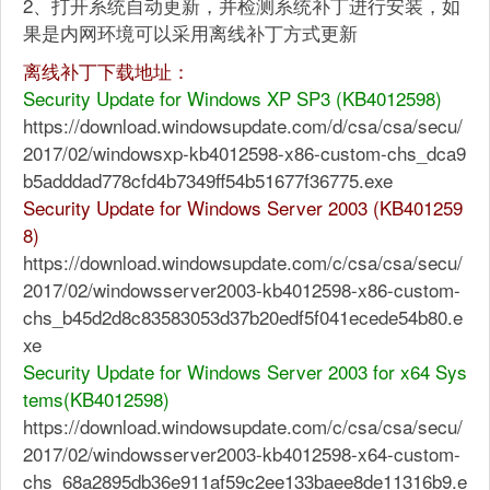
2、打开系统自动更新，并检测系统补丁进行安装，如
果是内网环境可以采用离线补丁方式更新
离线补丁下载地址：
Security Update for Windows XP SP3 (KB4012598)
https://download.windowsupdate.com/d/csa/csa/secu/
2017/02/windowsxp-kb4012598-x86-custom-chs_dca9
b5adddad778cfd4b7349ff54b51677f36775.exe
Security Update for Windows Server 2003 (KB401259
8)
https://download.windowsupdate.com/c/csa/csa/secu/
2017/02/windowsserver2003-kb4012598-x86-custom-
chs_b45d2d8c83583053d37b20edf5f041ecede54b80.e
xe
Security Update for Windows Server 2003 for x64 Sys
tems(KB4012598)
https://download.windowsupdate.com/c/csa/csa/secu/
2017/02/windowsserver2003-kb4012598-x64-custom-
chs_68a2895db36e911af59c2ee133baee8de11316b9.e