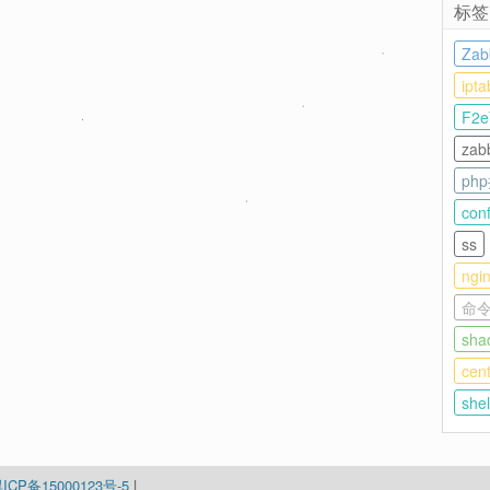
标签
Zab
ipta
F2e
zab
ph
con
ss
ngi
命
sha
cen
she
ICP备15000123号-5
|