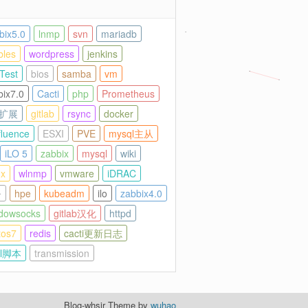
bix5.0
lnmp
svn
mariadb
bles
wordpress
jenkins
Test
bios
samba
vm
bix7.0
Cacti
php
Prometheus
p扩展
gitlab
rsync
docker
fluence
ESXI
PVE
mysql主从
iLO 5
zabbix
mysql
wiki
nx
wlnmp
vmware
iDRAC
令
hpe
kubeadm
ilo
zabbix4.0
dowsocks
gitlab汉化
httpd
tos7
redis
cacti更新日志
ll脚本
transmission
Blog-whsir Theme by
wuhao