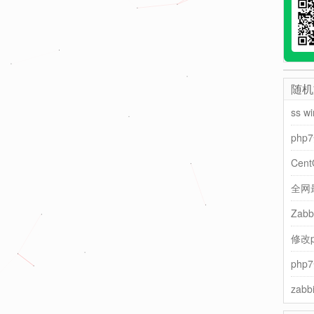
随机
ss w
php
Cen
Zab
修改p
php
zab