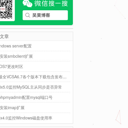
文章
indows server配置
7安装smbclient扩展
tOS7更改时区
全网最全VCSA6.7各个版本下载包含发布时间版本号MD5/SHA1
bix5.0监控MySQL主从同步是否异常
hpmyadmin配置mysql端口号
7安装imap扩展
bix4.0监控Windows磁盘使用率