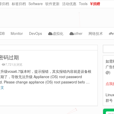
章归档
标签归档
Software
软件更新
活动优惠
Tools
捐赠
dataurl在线转换
在线随机密码生成
DB
Monitor
DevOps
虚拟化
other
网络技术
ySQL
Cacti
Jenkins
vmware
AI
CMS
搜
acle
Zabbix
kubernetes
kvm
自动化
NAS
索
根密码过期
如需
ongoDB
Grafana
Docker
PVE
WebCloud
7,721次浏览
广告投
升级vcsa6.7版本时，提示报错，其实报错内容就是设备根
Prometheus
ceph
OpenNebula
Website-Data
@)
了，导致无法升级 Appliance (OS) root password
Lepus
python
Nextcloud
ed. Please change appliance (OS) root password befo …
点我
全文
hpe
Lin
dell
群号：