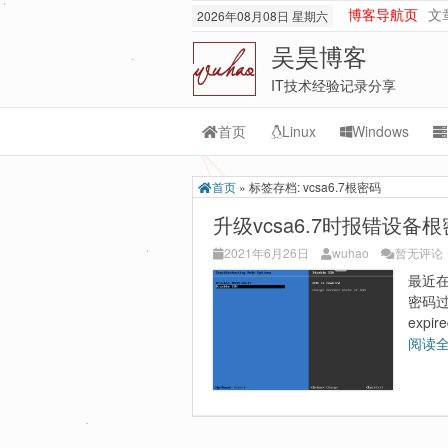
博客导航页
文
2026年08月08日 星期六
吴昊博客
IT技术经验记录分享
首页
Linux
Windows
Transmission
M
首页
»
标签存档: vcsa6.7根密码
rsync
Or
升级vcsa6.7时报错设备
lnmp
M
2021年6月26日
wuhao
暂无评论
最近在
git-svn
密码过期
expir
阅读