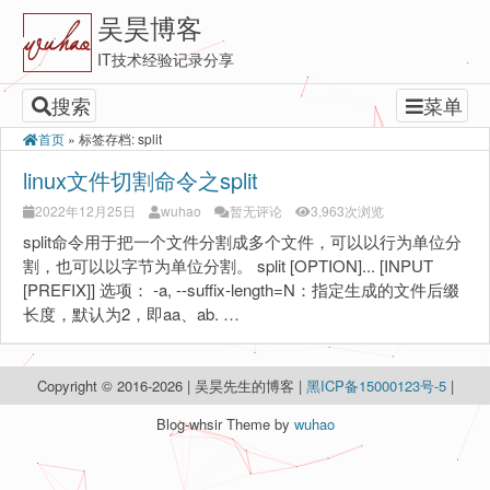
吴昊博客
IT技术经验记录分享
搜索
菜单
首页
»
标签存档: split
linux文件切割命令之split
2022年12月25日
wuhao
暂无评论
3,963次浏览
split命令用于把一个文件分割成多个文件，可以以行为单位分
割，也可以以字节为单位分割。 split [OPTION]... [INPUT
[PREFIX]] 选项： -a, --suffix-length=N：指定生成的文件后缀
长度，默认为2，即aa、ab. …
Copyright © 2016-2026 | 吴昊先生的博客 |
黑ICP备15000123号-5
|
Blog-whsir Theme by
wuhao