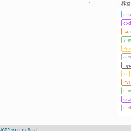
标签
gitl
doc
redi
sha
Pro
cen
mys
ss
PV
vmw
ca
she
ICP备15000123号-5
|