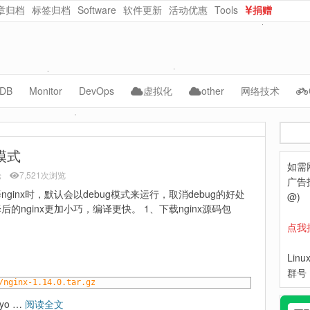
章归档
标签归档
Software
软件更新
活动优惠
Tools
捐赠
dataurl在线转换
在线随机密码生成
DB
Monitor
DevOps
虚拟化
other
网络技术
ySQL
Cacti
Jenkins
vmware
AI
CMS
搜
acle
Zabbix
kubernetes
kvm
自动化
NAS
索
g模式
如需
ongoDB
Grafana
Docker
PVE
WebCloud
论
7,521次浏览
广告投
nginx时，默认会以debug模式来运行，取消debug的好处
Prometheus
ceph
OpenNebula
Website-Data
@)
后的nginx更加小巧，编译更快。 1、下载nginx源码包
Lepus
python
Nextcloud
点我
hpe
Lin
dell
群号：
/nginx-1.14.0.tar.gz
yo …
阅读全文