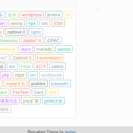
ab
命令
wordpress
jenkins
ilo
ker
wlnmp
hpe
wiki
ESXI
s
zabbix4.0
nginx
dowsocks
zabbix7.0
iDRAC
metheus
rsync
mariadb
samba
tos7
Zabbix5.0
transmission
ql
svn
lnmp
iLO 5
zabbix
php
httpd
vm
confluence
E
mysql主从
iptables
kubeadm
are
F2eTest
Cacti
bios
cti更新日志
php扩展
gitlab汉化
ll脚本
Blog-whsir Theme by
wuhao