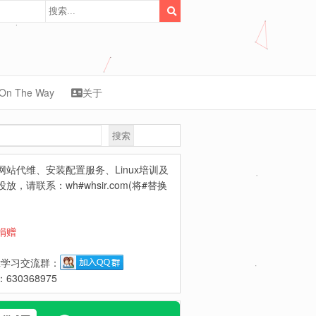
On The Way
关于
搜索
synology
网站代维、安装配置服务、Linux培训及
放，请联系：wh#whsir.com(将#替换
捐赠
ux学习交流群：
630368975