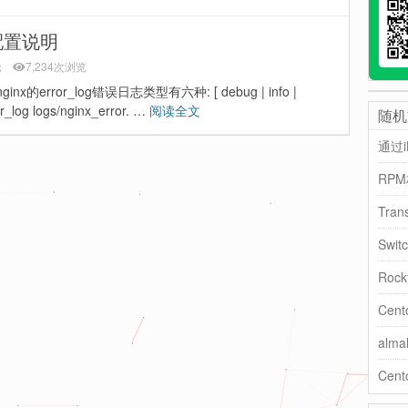
日志配置说明
论
7,234次浏览
inx的error_log错误日志类型有六种: [ debug | info |
or_log logs/nginx_error. …
阅读全文
随机
通过i
RPM
Tra
Swi
Roc
Ce
alm
Cen