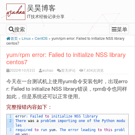
吴昊博客
IT技术经验记录分享
搜索
菜单
首页
»
Linux
»
CentOS
»
yum/rpm error: Failed to initialize NSS library
centos7
yum/rpm error: Failed to initialize NSS library
centos7
2022年10月2日
wuhao
暂无评论
7,404次浏览
今天在一台测试机上使用yum命令安装包时，出现erro
r: Failed to initialize NSS library错误，rpm命令也同样
如此，但是系统还可以正常使用。
完整报错内容如下：
1
error
:
Failed 
to
initialize 
NSS 
library
2
There 
was
a
problem 
importing 
one 
of 
the 
Python 
modu
les
3
required 
to
run 
yum
.
The 
error 
leading 
to
this
probl
em 
was
: