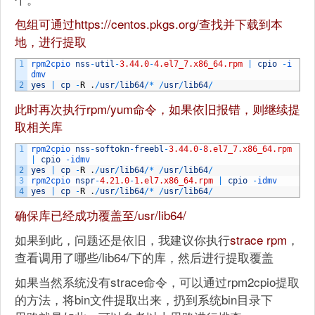
包组可通过https://centos.pkgs.org/查找并下载到本
地，进行提取
1
rpm2cpio 
nss
-
util
-
3.44.0
-
4.el7_7.x86_64.rpm
|
cpio
-
i
dmv
2
yes
|
cp
-
R
.
/
usr
/
lib64
/
*
/
usr
/
lib64
/
此时再次执行rpm/yum命令，如果依旧报错，则继续提
取相关库
1
rpm2cpio 
nss
-
softokn
-
freebl
-
3.44.0
-
8.el7_7.x86_64.rpm
|
cpio
-
idmv
2
yes
|
cp
-
R
.
/
usr
/
lib64
/
*
/
usr
/
lib64
/
3
rpm2cpio 
nspr
-
4.21.0
-
1.el7.x86_64.rpm
|
cpio
-
idmv
4
yes
|
cp
-
R
.
/
usr
/
lib64
/
*
/
usr
/
lib64
/
确保库已经成功覆盖至/usr/lib64/
如果到此，问题还是依旧，我建议你执行
strace rpm
，
查看调用了哪些/lib64/下的库，然后进行提取覆盖
如果当然系统没有strace命令，可以通过rpm2cpio提取
的方法，将bin文件提取出来，扔到系统bin目录下