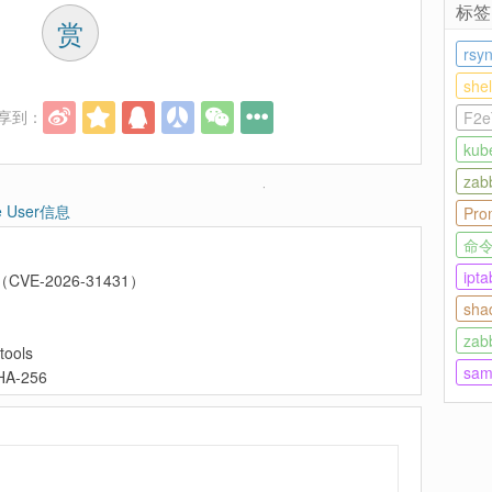
标签
赏
rsy
she
享到：
F2e
kub
zab
e User信息
Pro
命
ipta
CVE-2026-31431）
sha
zab
ools
sam
-256