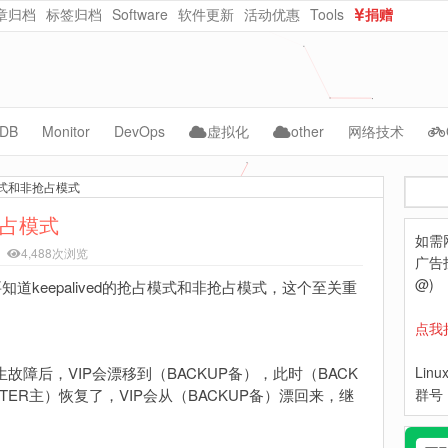
章归档
标签归档
Software
软件更新
活动优惠
Tools
捐赠
dataurl在线转换
在线随机密码生成
DB
Monitor
DevOps
虚拟化
other
网络技术
ySQL
Cacti
Jenkins
vmware
AI
CMS
占模式和非抢占模式
搜
acle
Zabbix
kubernetes
kvm
自动化
NAS
索
非抢占模式
如需
ongoDB
Grafana
Docker
PVE
WebCloud
4,488次浏览
广告投
Prometheus
ceph
OpenNebula
Website-Data
@)
"要知道keepalived的抢占模式和非抢占模式，这个至关重
Lepus
python
Nextcloud
点我
hpe
故障后，VIP会漂移到（BACKUP备），此时（BACK
Lin
TER主）恢复了，VIP会从（BACKUP备）漂回来，继
dell
群号：