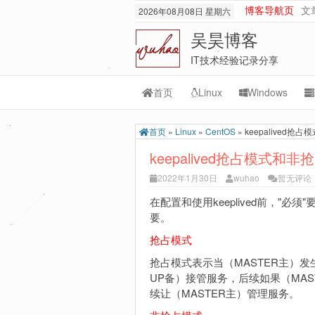
博客导航页
文
2026年08月08日 星期六
吴昊博客
IT技术经验记录分享
首页
Linux
Windows
Transmission
M
首页
»
Linux
»
CentOS
»
keepalived抢
rsync
Or
keepalived抢占模式和
lnmp
M
2022年1月30日
wuhao
暂无评论
git-svn
在配置和使用keeplived前，"必须
要。
抢占模式
抢占模式表示当（MASTER主）发生
UP备）接管服务，后续如果（MAS
续让（MASTER主）管理服务。