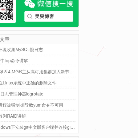
文章
K环境收集MySQL慢日志
ux中top命令讲解
MySQL8.4 MGR主从高可用集群加入新节点（基于wlnmp源）
在Linux系统中正确的删除文件
ux日志管理神器logrotate
进程被强制kill导致yum命令不可用
阵列RAID讲解
在windows下安装git中文版客户端并连接gitlab