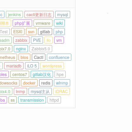
nc
jenkins
cacti更新日志
mysql
ll脚本
php扩展
vmware
wiki
Test
ESXI
svn
gitlab
php
eadm
zabbix
PVE
ilo
vm
bix7.0
nginx
Zabbix5.0
metheus
bios
Cacti
confluence
令
mariadb
iLO 5
wordpress
bles
centos7
gitlab汉化
hpe
dowsocks
docker
redis
wlnmp
bix4.0
lnmp
mysql主从
iDRAC
ba
ss
transmission
httpd