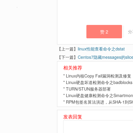
赞
2
分
【上一篇】
linux性能查看命令之dstat
【下一篇】
Centos7隐藏messages的slic
相关推荐
*
Linux内核Copy Fail漏洞检测及修复（
*
Linux硬盘坏道检测命令之badblocks
*
TURN/STUN服务器部署
*
Linux硬盘健康检测命令之Smartmont
*
RPM包签名算法演进，从SHA-1到SHA
发表回复