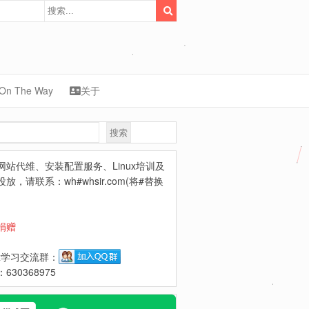
On The Way
关于
搜索
synology
网站代维、安装配置服务、Linux培训及
放，请联系：wh#whsir.com(将#替换
捐赠
ux学习交流群：
630368975